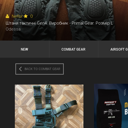
Nefor
0
Штани тактичні Gen4. Виробник - Primal Gear. Розмір L
Odessa
NEW
COMBAT GEAR
AIRSOFT 
BACK TO COMBAT GEAR