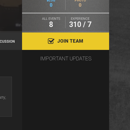
BLOG
PHOTO
0
0
ALL EVENTS
EXPERIENCE
8
310 / 7
JOIN TEAM
SCUSSION
IMPORTANT UPDATES
лу,