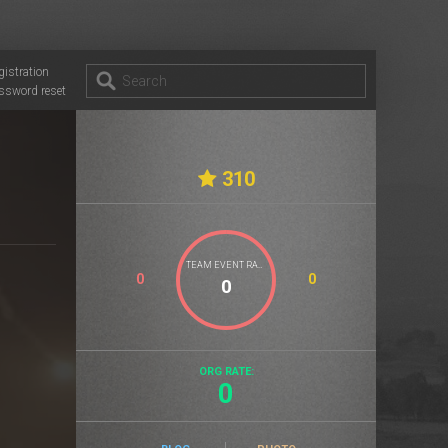
gistration
ssword reset
310
TEAM EVENT RATE
0
0
ORG RATE:
0