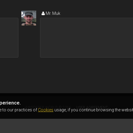
Mr. Muk
perience.
AIRSOFTER.WORLD © 2026
USER AGREEMENT
e to our practices of
Cookies
usage, if you continue browsing the websit