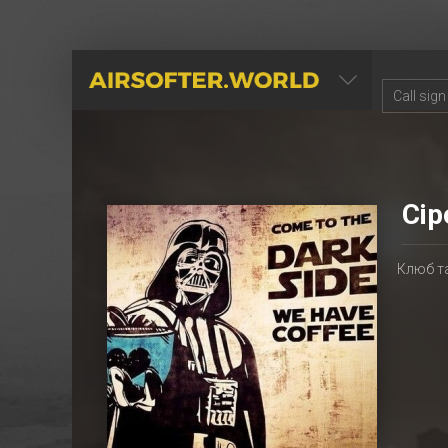
AIRSOFTER.WORLD
Сір
Клюб т