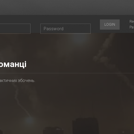
Re
LOGIN
Pa
оманці
актичних збочень.