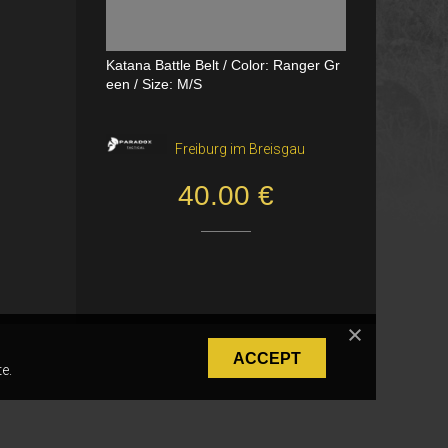
Katana Battle Belt / Color: Ranger Gr
Dual Channel PTT
een / Size: M/S
VerageAirsoft, Борас
Freiburg im Breisgau
550.00 SEK
40.00 €
ACCEPT
e.