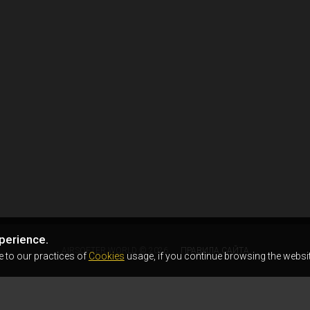
perience.
AIRSOFTER.WORLD © 2026
ПРАВИЛА САЙТА
e to our practices of
Cookies
usage, if you continue browsing the websit