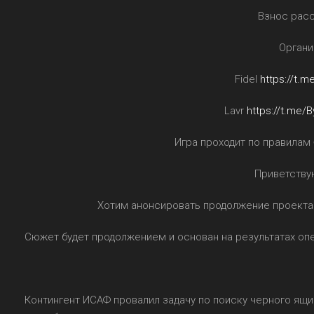
Взнос рас
Органи
Fidel
https://t.m
Lavr
https://t.me/
Игра проходит по правилам
Приветству
Хотим анонсировать продолжение проекта 
Сюжет будет продолжением и основан на результатах опе
Контингент ИСАФ провалил задачу по поиску черного ящи