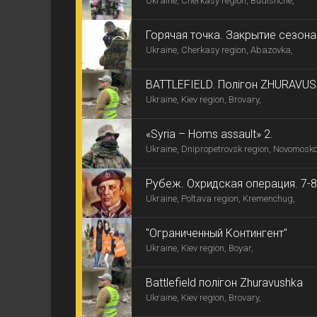
Ukraine, Cherkasy region, Budishche,
Горячая точка. Закрытие сезон
Ukraine, Cherkasy region, Abazovka,
BATTLEFIELD. Полігон ZHURAVUS
Ukraine, Kiev region, Brovary,
«Syria – Homs assault» 2.
Ukraine, Dnipropetrovsk region, Novomosko
Рубеж. Охридская операция. 7-8
Ukraine, Poltava region, Kremenchug,
"Ограниченный Контингент"
Ukraine, Kiev region, Boyar,
Battlefield полігон Zhuravushka
Ukraine, Kiev region, Brovary,