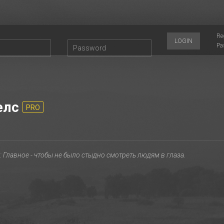
Re
LOGIN
Pa
елс
PRO