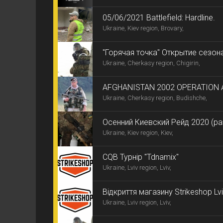
05/06/2021 Battlefield: Hardline.
Ukraine, Kiev region, Brovary,
"Горячая точка" Открытие сезон
Ukraine, Cherkasy region, Chigirin,
AFGHANISTAN 2002 OPERATION A
Ukraine, Cherkasy region, Budishche,
Divergence"
Осенний Киевский Рейд 2020 (р
Ukraine, Kiev region, Kiev,
СQB Турнір "Tdnamix"
Ukraine, Lviv region, Lviv,
Відкриття магазину Strikeshop Lv
Ukraine, Lviv region, Lviv,