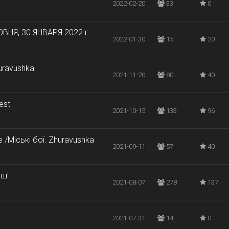
2022-02-20
33
0
НЯ, 30 ЯНВАРЯ 2022 г.
2022-01-30
15
20
huravushka
2021-11-20
80
40
est
2021-10-15
133
96
e /Міські бої. Zhuravushka
2021-09-11
57
40
нш"
2021-08-07
278
137
2021-07-31
14
0