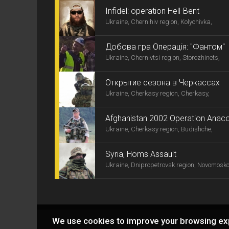
Infidel: operation Hell-Bent
Ukraine, Chernihiv region, Kolychivka,
Добова гра Операція: "Фантом"
Ukraine, Chernivtsi region, Storozhinets,
Открытие сезона в Черкассах
Ukraine, Cherkasy region, Cherkasy,
Afghanistan 2002 Operation Anaco
Ukraine, Cherkasy region, Budishche,
Syria, Homs Assault
Ukraine, Dnipropetrovsk region, Novomosko
We use cookies to improve your browsing ex