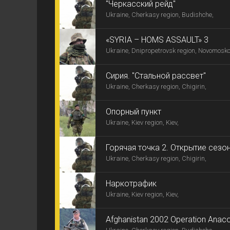
"Черкасский рейд"
Ukraine, Cherkasy region, Budishche,
«SYRIA – HOMS ASSAULT» 3
Ukraine, Dnipropetrovsk region, Novomosko
Сирия. "Стальной рассвет"
Ukraine, Cherkasy region, Chigirin,
Опорный пункт
Ukraine, Kiev region, Kiev,
Горячая точка 2. Открытие сезо
Ukraine, Cherkasy region, Chigirin,
Наркотрафик
Ukraine, Kiev region, Kiev,
Afghanistan 2002 Operation Anac