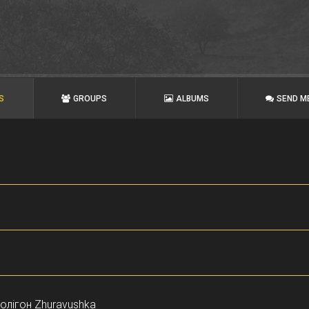
S
GROUPS
ALBUMS
SEND M
. Полігон Zhuravushka