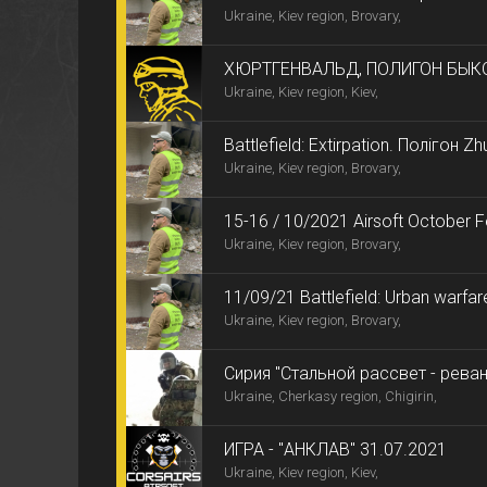
Ukraine, Kiev region, Brovary,
ХЮРТГЕНВАЛЬД, ПОЛИГОН БЫКОВ
Ukraine, Kiev region, Kiev,
Battlefield: Extirpation. Полігон Z
Ukraine, Kiev region, Brovary,
15-16 / 10/2021 Airsoft October F
Ukraine, Kiev region, Brovary,
11/09/21 Battlefield: Urban warfar
Ukraine, Kiev region, Brovary,
Сирия "Стальной рассвет - рева
Ukraine, Cherkasy region, Chigirin,
ИГРА - "АНКЛАВ" 31.07.2021
Ukraine, Kiev region, Kiev,