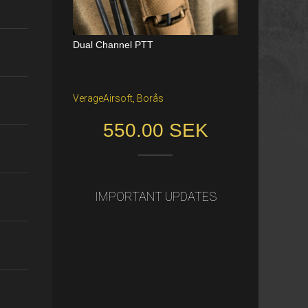
Dual Channel PTT
Katana Battle Belt / Color: Ranger Gr
een / Size: M/S
VerageAirsoft, Borås
Freiburg im Breisgau
550.00 SEK
40.00 €
IMPORTANT UPDATES