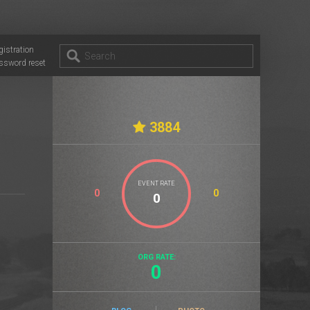
gistration
ssword reset
3884
EVENT RATE
0
0
ORG RATE:
0