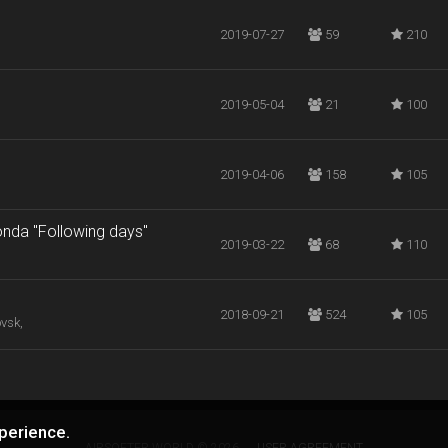
2019-07-27
59
210
2019-05-04
21
100
2019-04-06
158
105
nda "Following days"
2019-03-22
68
110
2018-09-21
524
105
vsk,
perience.