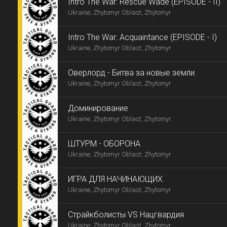
Intro The War: Rescue Wade (EPISODE - II)
Ukraine, Zhytomyr Oblast, Zhytomyr
Intro The War: Acquaintance (EPISODE - I)
Ukraine, Zhytomyr Oblast, Zhytomyr
Оверлорд - Битва за новые земли.
Ukraine, Zhytomyr Oblast, Zhytomyr
Доминирование
Ukraine, Zhytomyr Oblast, Zhytomyr
ШТУРМ - ОБОРОНА
Ukraine, Zhytomyr Oblast, Zhytomyr
ИГРА ДЛЯ НАЧИНАЮЩИХ.
Ukraine, Zhytomyr Oblast, Zhytomyr
Страйкболисты VS Нацгвардия
Ukraine, Zhytomyr Oblast, Zhytomyr