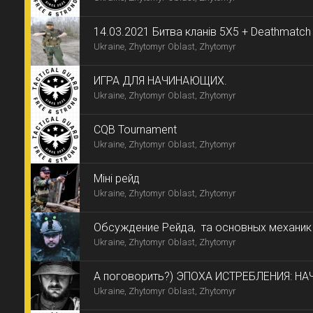
14.03.2021 Битва кланів 5Х5 + Deathmatch
Ukraine, Zhytomyr Oblast, Zhytomyr
ИГРА ДЛЯ НАЧИНАЮЩИХ.
Ukraine, Zhytomyr Oblast, Zhytomyr
CQB Tournament
Ukraine, Zhytomyr Oblast, Zhytomyr
Міні рейд
Ukraine, Zhytomyr Oblast, Zhytomyr
Обсуждение Рейда, та основных механик
Ukraine, Zhytomyr Oblast, Zhytomyr
подготовики в zoom
А поговорить?) ЭПОХА ИСТРЕБЛЕНИЯ: Н
Ukraine, Zhytomyr Oblast, Zhytomyr