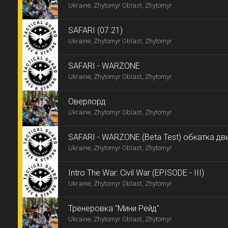
Ukraine, Zhytomyr Oblast, Zhytomyr
SAFARI (07.21)
Ukraine, Zhytomyr Oblast, Zhytomyr
SAFARI - WARZONE
Ukraine, Zhytomyr Oblast, Zhytomyr
Оверлорд
Ukraine, Zhytomyr Oblast, Zhytomyr
SAFARI - WARZONE (Beta Test) обкатка дв
Ukraine, Zhytomyr Oblast, Zhytomyr
Intro The War: Civil War (EPISODE - III)
Ukraine, Zhytomyr Oblast, Zhytomyr
Тренеровка "Мини Рейд"
Ukraine, Zhytomyr Oblast, Zhytomyr