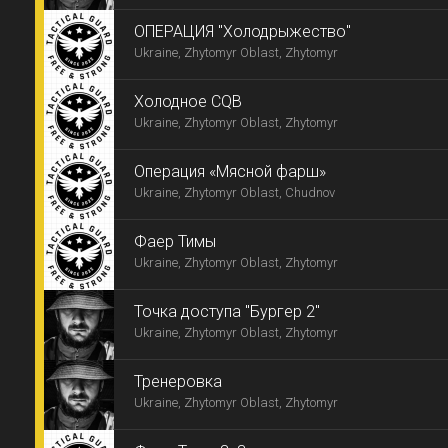
ОПЕРАЦИЯ "Холодрыжество"
Ukraine, Zhytomyr Oblast, Zhytomyr
Холодное CQB
Ukraine, Zhytomyr Oblast, Zhytomyr
Операция «Мясной фарш»
Ukraine, Zhytomyr Oblast, Chudnov
Фаер Тимы
Ukraine, Zhytomyr Oblast, Zhytomyr
Точка доступа "Бургер 2"
Ukraine, Zhytomyr Oblast, Zhytomyr
Тренеровка
Ukraine, Zhytomyr Oblast, Zhytomyr