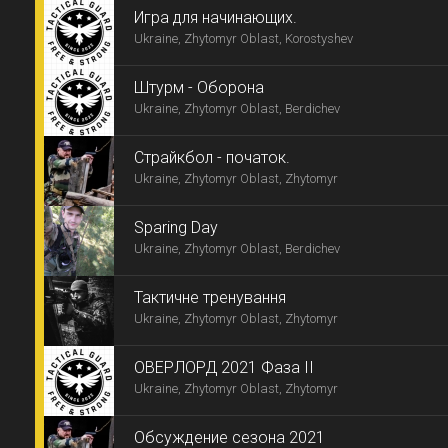
Игра для начинающих.
Ukraine, Zhytomyr Oblast, Korostyshev
Штурм - Оборона
Ukraine, Zhytomyr Oblast, Berdichev
Страйкбол - початок.
Ukraine, Zhytomyr Oblast, Zhytomyr
Sparing Day
Ukraine, Zhytomyr Oblast, Berdichev
Тактичне тренування
Ukraine, Zhytomyr Oblast, Zhytomyr
ОВЕРЛОРД 2021 Фаза II
Ukraine, Zhytomyr Oblast, Zhytomyr
Обсуждение сезона 2021