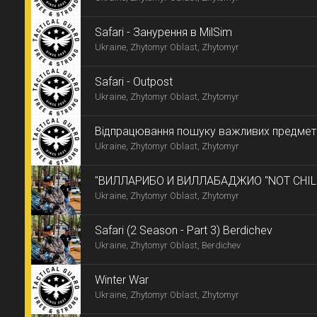
Safari - Занурення в MilSim
Ukraine, Zhytomyr Oblast, Zhytomyr
Safаri - Outpost
Ukraine, Zhytomyr Oblast, Zhytomyr
Відпрацювання пошуку важливих предметі
Ukraine, Zhytomyr Oblast, Zhytomyr
турнікет)
"ВИЛЛАРИБО И ВИЛЛАБАДЖИО "NOT CHIL
Ukraine, Zhytomyr Oblast, Zhytomyr
AIRSOFT. Part-4
Safari (2 Season - Part 3) Berdichev
Ukraine, Zhytomyr Oblast, Berdichev
Winter War
Ukraine, Zhytomyr Oblast, Zhytomyr