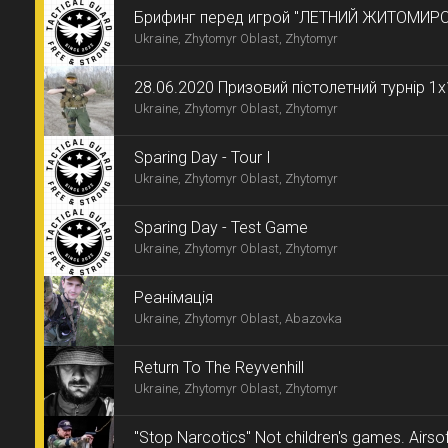
Брифинг перед игрой "ЛЕТНИЙ ЖИТОМИР
Ukraine, Zhytomyr Oblast, Zhytomyr
28.06.2020 Призовий пістолетний турнір 1х
Ukraine, Zhytomyr Oblast, Zhytomyr
Sparing Day - Tour I
Ukraine, Zhytomyr Oblast, Zhytomyr
Sparing Day - Test Game
Ukraine, Zhytomyr Oblast, Zhytomyr
Реанімація
Ukraine, Zhytomyr Oblast, Abazovka
Return To The Reyvenhill
Ukraine, Zhytomyr Oblast, Zhytomyr
"Stop Narcotics" Not children's games. Airsof