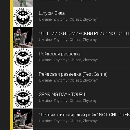
Штурм Зила
Ukraine, Zhytomyr Oblast, Zhytomyr
"ЛЕТНИЙ ЖИТОМИРСКИЙ РЕЙД" NOT CHIL
Ukraine, Zhytomyr Oblast, Zhytomyr
(restart)
Рейдовая разведка
Ukraine, Zhytomyr Oblast, Zhytomyr
Рейдовая разведка (Test Game)
Ukraine, Zhytomyr Oblast, Zhytomyr
SPARING DAY - TOUR II
Ukraine, Zhytomyr Oblast, Zhytomyr
"Летний житомирский рейд" NOT CHILDRE
Ukraine, Zhytomyr Oblast, Zhytomyr