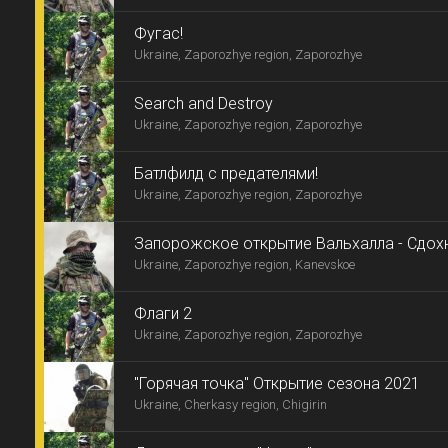
Фугас!
Ukraine, Zaporozhye region, Zaporozhye
Search and Destroy
Ukraine, Zaporozhye region, Zaporozhye
Батлфилд с предателями!
Ukraine, Zaporozhye region, Zaporozhye
Запорожское открытие Вальхалла - Сдохн
Ukraine, Zaporozhye region, Kanevskoe
Флаги 2
Ukraine, Zaporozhye region, Zaporozhye
"Горячая точка" Открытие сезона 2021
Ukraine, Cherkasy region, Chigirin