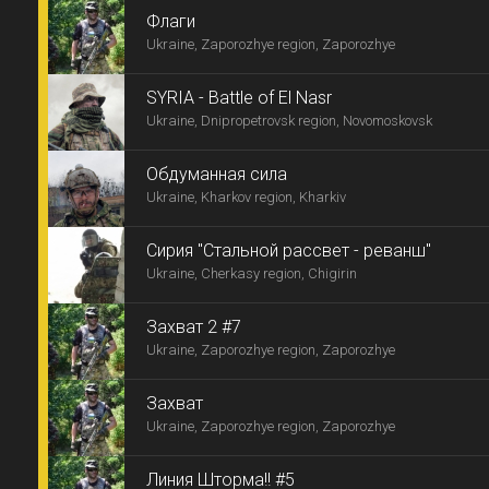
Флаги
Ukraine, Zaporozhye region, Zaporozhye
SYRIA - Battle of El Nasr
Ukraine, Dnipropetrovsk region, Novomoskovsk
Обдуманная сила
Ukraine, Kharkov region, Kharkiv
Сирия "Стальной рассвет - реванш"
Ukraine, Cherkasy region, Chigirin
Захват 2 #7
Ukraine, Zaporozhye region, Zaporozhye
Захват
Ukraine, Zaporozhye region, Zaporozhye
Линия Шторма!! #5