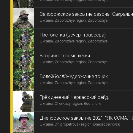
Запорожское закрытие сезона "Сакральн
Ukraine, Zaporozhye region, Zaporozhye
Пистолетка (вечер+трассера)
Ukraine, Zaporozhye region, Zaporozhye
Вторичка в помещении
Ukraine, Zaporozhye region, Zaporozhye
Волейбол#3+Удержание точек
Ukraine, Zaporozhye region, Zaporozhye
Трёх дневный Черкасский рейд.
Ukraine, Cherkasy region, Budishche
Днепровское закрытие 2021 ""ЯК СОМАЛІ
Ukraine, Dnipropetrovsk region, Dnepropetrovsk
-9"