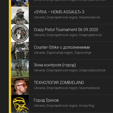
«SYRIA – HOMS ASSAULT» 3
Ukraine, Dnipropetrovsk region, Novomoskovsk
Сrazy Pistol Tournament 06.09.2020
Ukraine, Dnipropetrovsk region, Dnepropetrovsk
Counter-Strike с дополнениями
Ukraine, Zaporozhye region, Zaporozhye
Зона контроля (город)
Ukraine, Dnipropetrovsk region, Dneprodzerzhinsk
ТЕХНОЛОГИЯ ZOMBIELAND
Ukraine, Dnipropetrovsk region, Novomoskovsk
Город Грехов
Ukraine, Dnipropetrovsk region, Krivoy Rog