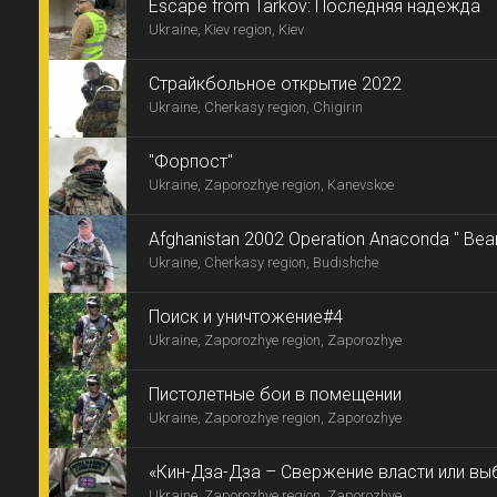
Escape from Tarkov: Последняя надежда
Ukraine, Kiev region, Kiev
Страйкбольное открытие 2022
Ukraine, Cherkasy region, Chigirin
"Форпост"
Ukraine, Zaporozhye region, Kanevskoe
Afghanistan 2002 Operation Anaconda " Bear
Ukraine, Cherkasy region, Budishche
Поиск и уничтожение#4
Ukraine, Zaporozhye region, Zaporozhye
Пистолетные бои в помещении
Ukraine, Zaporozhye region, Zaporozhye
«Кин-Дза-Дза – Свержение власти или вы
Ukraine, Zaporozhye region, Zaporozhye