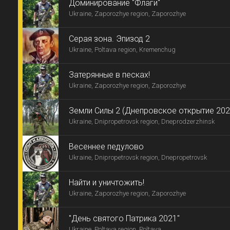
Доминирование "Флаги"
Ukraine, Zaporozhye region, Zaporozhye
Серая зона. Эпизод 2
Ukraine, Poltava region, Kremenchug
Затерянные в песках!
Ukraine, Zaporozhye region, Zaporozhye
Земли Силы 2 (Днепровское открытие 202
Ukraine, Dnipropetrovsk region, Dneprodzerzhinsk
Весеннее педулово
Ukraine, Dnipropetrovsk region, Dnepropetrovsk
Найти и уничтожить!
Ukraine, Zaporozhye region, Zaporozhye
"День святого Патрика 2021"
Ukraine, Poltava region, Poltava