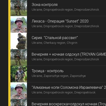
Зона контроля
Ukraine, Dnipropetrovsk region, Dneprodzerzhinsk
Лихаса - Операция "Sunset" 2020
Ukraine, Dnipropetrovsk region, Dneprodzerzhinsk
Сирия. "Стальной рассвет"
Ukraine, Cherkasy region, Chigirin
Вечерняя + ночная олдскул (TROYAN GAM
Ukraine, Dnipropetrovsk region, Dneprodzerzhinsk
Троица - контроль
Ukraine, Zaporozhye region, Zaporozhye
"Алмазные копи Соломона Израилевича" 
Ukraine, Dnipropetrovsk region, Dnepropetrovsk
Вечерняя воскреска+олдскул ночная (Tro