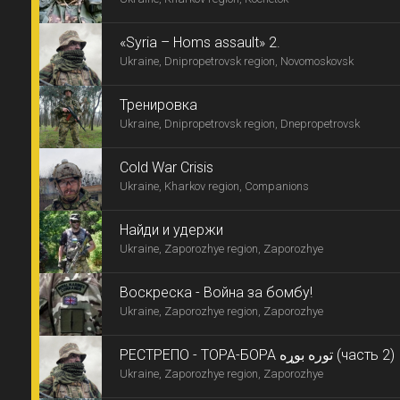
«Syria – Homs assault» 2.
Ukraine, Dnipropetrovsk region, Novomoskovsk
Тренировка
Ukraine, Dnipropetrovsk region, Dnepropetrovsk
Cold War Crisis
Ukraine, Kharkov region, Companions
Найди и удержи
Ukraine, Zaporozhye region, Zaporozhye
Воскреска - Война за бомбу!
Ukraine, Zaporozhye region, Zaporozhye
РЕСТРЕПО - ТОРА-БОРА توره بوړه‎ (часть 2)
Ukraine, Zaporozhye region, Zaporozhye