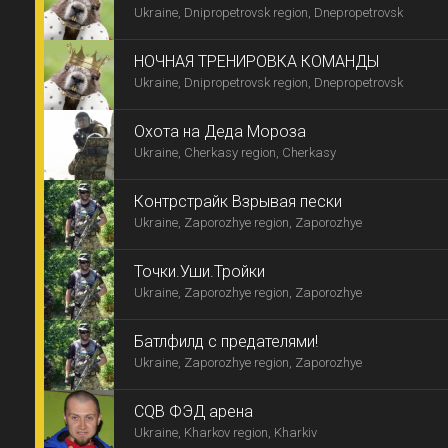
Ukraine, Dnipropetrovsk region, Dnepropetrovsk
НОЧНАЯ ТРЕНИРОВКА КОМАНДЫ
Ukraine, Dnipropetrovsk region, Dnepropetrovsk
Охота на Деда Мороза
Ukraine, Cherkasy region, Cherkasy
Контрстрайк Взрывая пески
Ukraine, Zaporozhye region, Zaporozhye
Точки.Уши.Тройки
Ukraine, Zaporozhye region, Zaporozhye
Батлфилд с предателями!
Ukraine, Zaporozhye region, Zaporozhye
CQB ФЭД арена
Ukraine, Kharkov region, Kharkiv