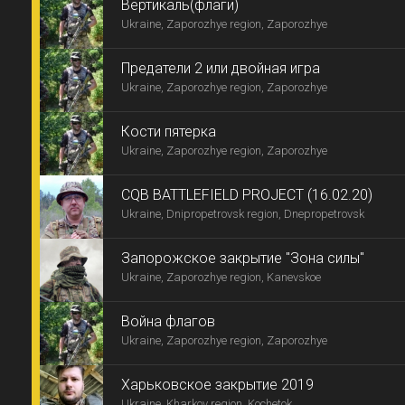
Вертикаль(флаги)
Ukraine, Zaporozhye region, Zaporozhye
Предатели 2 или двойная игра
Ukraine, Zaporozhye region, Zaporozhye
Кости пятерка
Ukraine, Zaporozhye region, Zaporozhye
CQB BATTLEFIELD PROJECT (16.02.20)
Ukraine, Dnipropetrovsk region, Dnepropetrovsk
Запорожское закрытие "Зона силы"
Ukraine, Zaporozhye region, Kanevskoe
Война флагов
Ukraine, Zaporozhye region, Zaporozhye
Харьковское закрытие 2019
Ukraine, Kharkov region, Kochetok