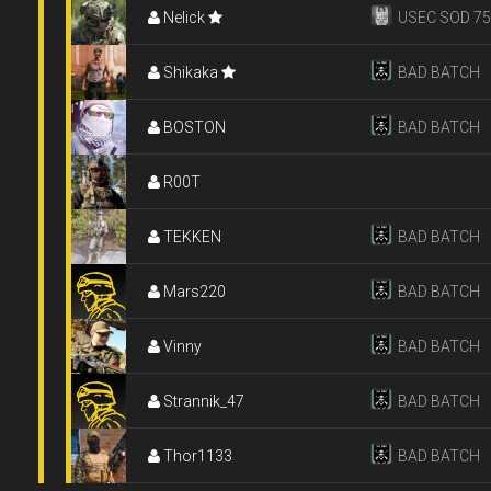
Nelick
USEC SOD 7
Shikaka
BAD BATCH
BOSTON
BAD BATCH
R00T
TEKKEN
BAD BATCH
Mars220
BAD BATCH
Vinny
BAD BATCH
Strannik_47
BAD BATCH
Thor1133
BAD BATCH