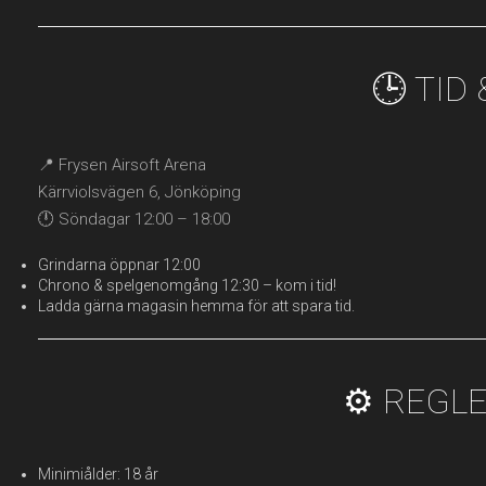
🕒 TID
📍 Frysen Airsoft Arena
Kärrviolsvägen 6, Jönköping
🕛 Söndagar 12:00 – 18:00
Grindarna öppnar 12:00
Chrono & spelgenomgång 12:30 – kom i tid!
Ladda gärna magasin hemma för att spara tid.
⚙️ REGL
Minimiålder: 18 år