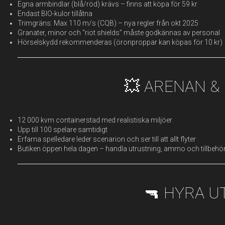
Egna armbindlar (blå/röd) krävs – finns att köpa för 59 kr
Endast BIO-kulor tillåtna
Trimgräns: Max 110 m/s (CQB) – nya regler från okt 2025
Granater, minor och “riot shields” måste godkännas av personal
Hörselskydd rekommenderas (öronproppar kan köpas för 10 kr)
💥 ARENAN &
12 000 kvm containerstad med realistiska miljöer
Upp till 100 spelare samtidigt
Erfarna spelledare leder scenarion och ser till att allt flyter
Butiken öppen hela dagen – handla utrustning, ammo och tillbehö
🔫 HYRA 