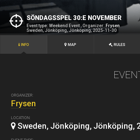
SÖNDAGSSPEL 30:E NOVEMBER
Event type: Weekend Event , Organizer:
Frysen
Sweden, Jönköping, Jönköping, 2025-11-30
INFO
MAP
RULES
EVEN
ORGANIZER:
Frysen
LOCATION:
Sweden, Jönköping, Jönköping, 