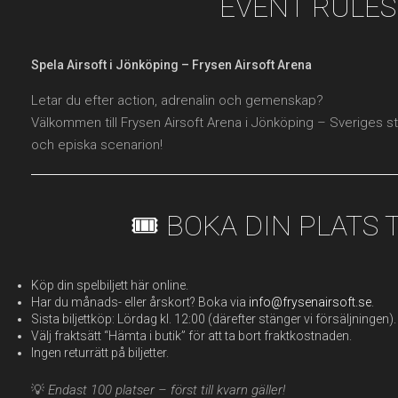
EVENT RULES
Spela Airsoft i Jönköping – Frysen Airsoft Arena
Letar du efter action, adrenalin och gemenskap?
Välkommen till Frysen Airsoft Arena i Jönköping – Sveriges st
och episka scenarion!
🎟️ BOKA DIN PLATS
Köp din spelbiljett här online.
Har du månads- eller årskort? Boka via
info@frysenairsoft.se
.
Sista biljettköp: Lördag kl. 12:00 (därefter stänger vi försäljningen).
Välj fraktsätt “Hämta i butik” för att ta bort fraktkostnaden.
Ingen returrätt på biljetter.
💡
Endast 100 platser – först till kvarn gäller!