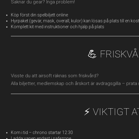
Saknar du gear? Inga problem!
Köp först din spelbiljett online
Hyrpaket (gevär, mask, overall, kulor) kan lösas på plats till en ko
Komplett kit med instruktioner och hjälp på plats
💪 FRISKV
Visste du att airsoft räknas som friskvård?
Alla biljetter, medlemskap och årskort är avdragsgilla – prata
⚡ VIKTIGT 
Kom i tid – chrono startar 12:30
Ladda vapen endast i safezone