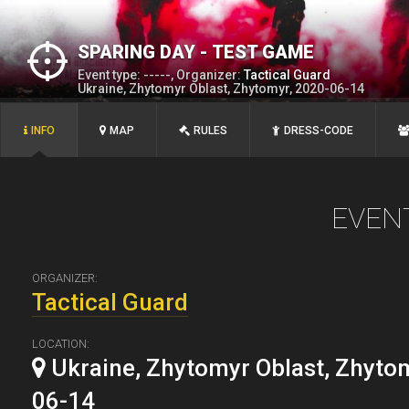
SPARING DAY - TEST GAME
Event type: -----, Organizer:
Tactical Guard
Ukraine, Zhytomyr Oblast, Zhytomyr, 2020-06-14
INFO
MAP
RULES
DRESS-CODE
EVEN
ORGANIZER:
Tactical Guard
LOCATION:
Ukraine, Zhytomyr Oblast, Zhyto
06-14