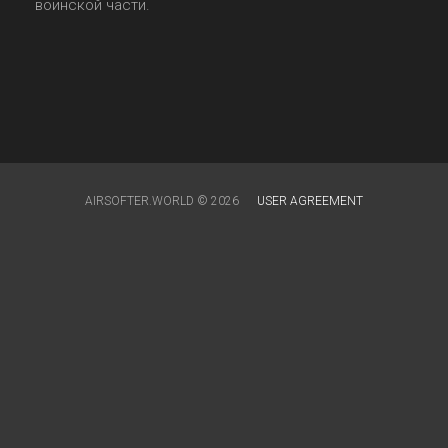
воинской части.
AIRSOFTER.WORLD © 2026
USER AGREEMENT