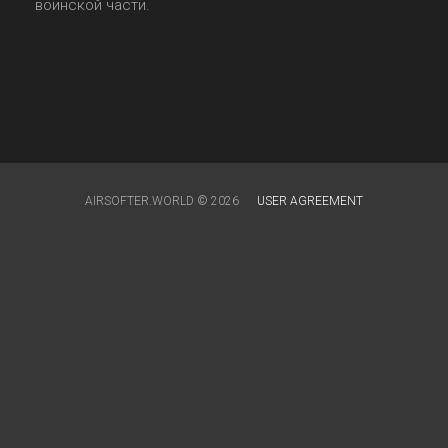
воинской части.
AIRSOFTER.WORLD © 2026
USER AGREEMENT