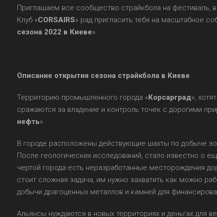
Приглашаем все сообщество страйкбола на фестиваль, 
Клуб «
CORSAIRS
» рад пригласить тебя на масштабное соб
сезона 2022 в Киеве
».
Описание открытия сезона страйкбола в Киеве
Территорию промышленного города «
Корсарград
», хот
сражаются за владение и контроль точек с дорогими при
нефть
».
В городе расположены действующие шахты по добыче золо
После геологических исследований, стало известно о еще
чертой города есть неразработанные месторождения дор
стоит сложная задача, им нужно захватить как можно раб
добычи драгоценных металлов и камней для финансирова
Альянсы нуждаются в новых территориях и деньгах для в