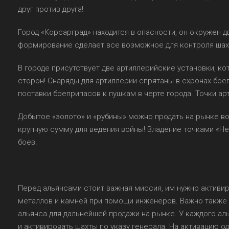
друг против друга!
Город «Корсарград» находится в опасности, он окружен 
формирование сделает все возможное для контроля шахт,
В городе присутствует две артиллерийские установки, ко
сторон! Снаряды для артиллерии спрятаны в схронах бое
поставки боеприпасов к пушкам в черте города. Точки а
Добытое «золото» и «рубины» можно продать на рынке во
крупную сумму для ведения войны! Владение точками «Не
боев.
Перед альянсами стоит важная миссия, им нужно актив
металлов и камней при помощи инженеров. Важно также 
альянса для дальнейшей продажи на рынке. У каждого ал
и активировать шахты по указу генерала. На активацию од