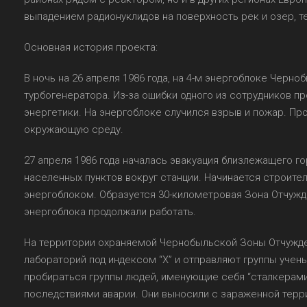
выпадением радионуклидов на поверхность рек и озер, 
Основная история проекта:
В ночь на 26 апреля 1986 года, на 4-м энергоблоке Чер
турбогенератора. Из-за ошибки одного из сотрудников п
энергетики. На энергоблоке случился взрыв и пожар. П
окружающую среду.
27 апреля 1986 года началась эвакуация близлежащего г
населенных пунктов вокруг станции. Начинается строит
энергоблоком. Образуется 30-километровая Зона Отчуж
энергоблока продолжали работать.
На территории охраняемой Чернобыльской Зоны Отчужд
лабораторий под индексом “X” и отправляют группы учены
пробираться группы людей, именующие себя “сталкерами
последствиями аварии. Они выносили с зараженной терр