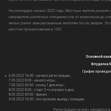
На календаре начало 2022 года. Местные жители решили 
направляли различных специалистов от инженеров до уч
жилье ранее эвакуированным жителям после аварии. Это
местом проникновения в ЧЗО.
Основной кана
Флудилка М
График проведен
6.05.2022 16:00 - начало регистрации ;
7.05.2022 8:00 - начало игры ;
7.05.2022 00:00 - конец 1 дня игры ;
8.05.2022 8.00 - старт 2-го игрового дня ;
8.05.2022 00:00 - финал;
9.05.2022 10:00 - построение, выезд с локации ;
Регистрация на игру находится 