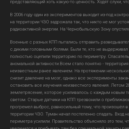
представляющий хоть какую-то ценность. Ходят слухи, чт
В 2006 году один из экспериментов выходит из-под контр
на территории ЧЗО задрожала так, что никто не мог уст
радиоактивной энергии. На Чернобыльскую Зону опустилс
Военные с разных КПП пытались отправить разведыватель
с дикими головными болями. Были те, кто не выдерживал
полностью оцепили территорию по периметру. Спасатель
аномальной активности.Всем стало понятно - территор
неизвестным ранее явлением. На протяжении нескольких
снизит давление на мозг, однако все эксперименты зака
остановить все изучения неизвестного явления. Летом 2
землетрясение, которое усиливалось с каждым новым т
светом. Старые датчики на КПП трезвонили о приближаю
прогремел выброс, равносильный тому, что произошёл в 2
территории ЧЗО. Туман начал постепенно спадать. Вход 
периметра усилили. Правительство объясняло это тем, ч
увеличился и пребывать там без специальной защиты ра