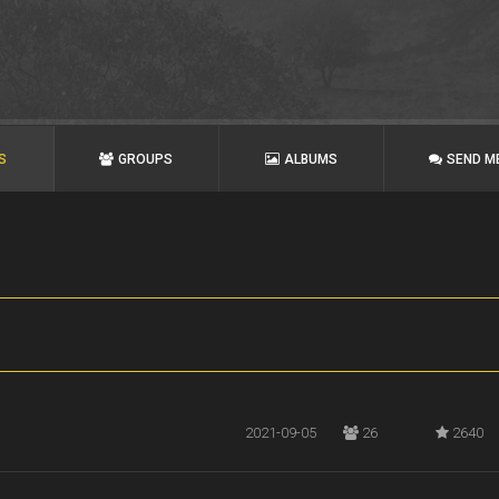
S
GROUPS
ALBUMS
SEND M
2021-09-05
26
2640