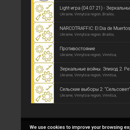
Light-игра (04.07.21) - Зеркальн
Ukraine, Vinnytsia region, Brailov,
конфликт
NARCOTRAFFIC: El Dia de Muerto
Ukraine, Vinnytsia region, Brailov,
Противостояние
Ukraine, Vinnytsia region, Vinnitsa,
Зеркальные войны. Эпизод 2. Р
Ukraine, Vinnytsia region, Vinnitsa,
Сельские выборы 2: “Сельсовет
Ukraine, Vinnytsia region, Vinnitsa,
We use cookies to improve your browsing ex