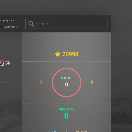
gistration
ssword reset
20998
БК
EVENT RATE
0
0
ORG RATE:
0