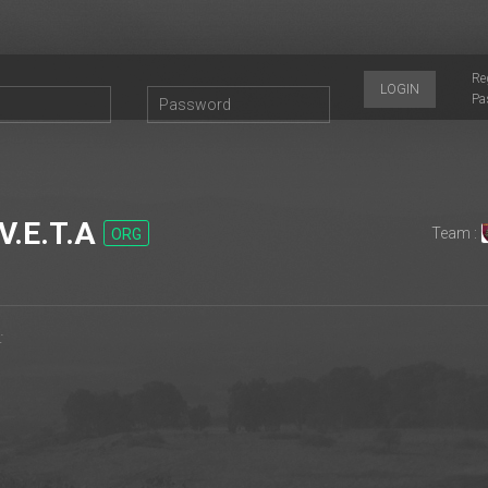
Re
LOGIN
Pa
V.E.T.A
Team :
ORG