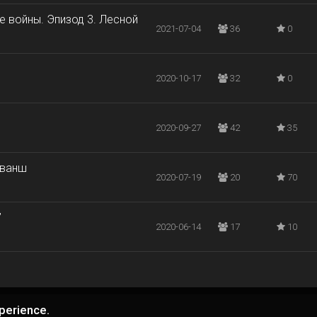
ые войны. Эпизод 3. Лесной
2021-07-04
36
0
s
2020-10-17
32
0
2020-09-27
42
35
еванш
2020-07-19
20
70
”
2020-06-14
17
10
perience.