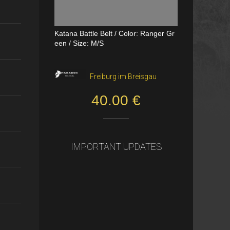
Katana Battle Belt / Color: Ranger Gr
Dual Channel PTT
een / Size: M/S
VerageAirsoft, Borås
Freiburg im Breisgau
550.00 SEK
40.00 €
IMPORTANT UPDATES