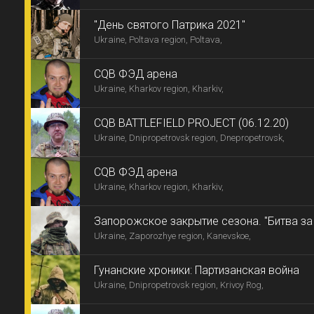
"День святого Патрика 2021"
Ukraine, Poltava region, Poltava,
CQB ФЭД арена
Ukraine, Kharkov region, Kharkiv,
CQB BATTLEFIELD PROJECT (06.12.20)
Ukraine, Dnipropetrovsk region, Dnepropetrovsk,
CQB ФЭД арена
Ukraine, Kharkov region, Kharkiv,
Запорожское закрытие сезона. "Битва з
Ukraine, Zaporozhye region, Kanevskoe,
Гунанские хроники: Партизанская война
Ukraine, Dnipropetrovsk region, Krivoy Rog,