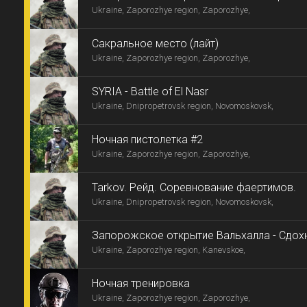
Ukraine, Zaporozhye region, Zaporozhye,
Сакральное место (лайт)
Ukraine, Zaporozhye region, Zaporozhye,
SYRIA - Battle of El Nasr
Ukraine, Dnipropetrovsk region, Novomoskovsk,
Ночная пистолетка #2
Ukraine, Zaporozhye region, Zaporozhye,
Tarkov. Рейд. Соревнование фаертимов.
Ukraine, Dnipropetrovsk region, Novomoskovsk,
Запорожское открытие Вальхалла - Сдохн
Ukraine, Zaporozhye region, Kanevskoe,
Ночная тренировка
Ukraine, Zaporozhye region, Zaporozhye,