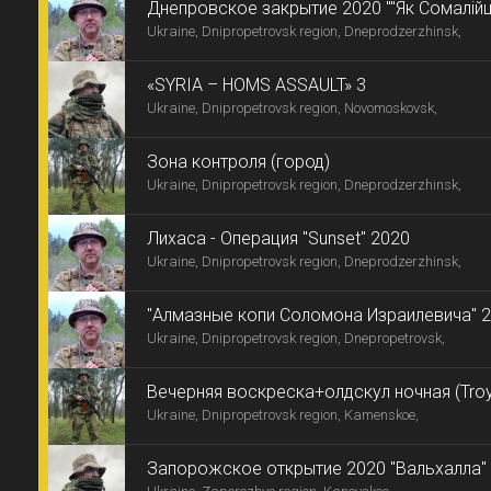
Днепровское закрытие 2020 ""Як Сомалійці 
Ukraine, Dnipropetrovsk region, Dneprodzerzhinsk,
«SYRIA – HOMS ASSAULT» 3
Ukraine, Dnipropetrovsk region, Novomoskovsk,
Зона контроля (город)
Ukraine, Dnipropetrovsk region, Dneprodzerzhinsk,
Лихаса - Операция "Sunset" 2020
Ukraine, Dnipropetrovsk region, Dneprodzerzhinsk,
"Алмазные копи Соломона Израилевича" 
Ukraine, Dnipropetrovsk region, Dnepropetrovsk,
Вечерняя воскреска+олдскул ночная (Tro
Ukraine, Dnipropetrovsk region, Kamenskoe,
Запорожское открытие 2020 "Вальхалла"