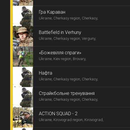
Гра Караван
Ukraine, Cherkasy region, Cherkasy,
Battlefield in Verhuny
Ukraine, Cherkasy region, Verguny,
«Божевілля спраги»
Ukraine, Kiev region, Brovary,
Нафта
Ukraine, Cherkasy region, Cherkasy,
Страйкбольне тренування
Ukraine, Cherkasy region, Cherkasy,
ACTION SQUAD - 2
Ukraine, Kirovograd region, Kirovograd,