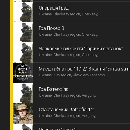
Операція Град
Ukraine, Cherkasy region, Cherkasy,
Гра Покер 3
Ukraine, Cherkasy region, Cherkasy,
Черкаське відкриття "Гарячий світанок"
Ukraine, Cherkasy region, Cherkasy,
Масштабна гра 11,12,13 квітня "Битва за п
Ukraine, Kiev region, Klavdievo-Tarasovo,
Гра Бателфілд
Ukraine, Cherkasy region, Verguny,
Спартанський Battlefield 2
Ukraine, Cherkasy region, Verguny,
Операція Омега 2