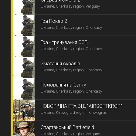
Ukraine, Cherkasy region, Verguny,
Гра Покер 2
Ukraine, Cherkasy region, Cherkasy,
Гра - тренування CQB
Ukraine, Cherkasy region, Cherkasy,
Змагання сквадів
Ukraine, Cherkasy region, Cherkasy,
Полювання на Санту
Ukraine, Cherkasy region, Cherkasy,
НОВОРІЧНА ГРА ВІД "AIRSOFTKROP"
Ukraine, Kirovograd region, Kirovograd,
Спартанський Battlefield
Ukraine, Cherkasy region, Verguny,