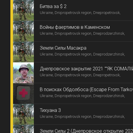
Битва за $ 2
Ukraine, Dnipropetrovsk region, Dnepropetrovsk,
Войны фаертимов в Каменском
Ukraine, Dnipropetrovsk region, Dneprodzerzhinsk,
Земли Силы Масакра
Ukraine, Dnipropetrovsk region, Dneprodzerzhinsk,
Днепровское закрытие 2021 ""ЯК СОМАЛІ
Ukraine, Dnipropetrovsk region, Dnepropetrovsk,
-9"
В поисках Обдолбоса (Escape From Tarko
Ukraine, Dnipropetrovsk region, Dneprodzerzhinsk,
Тихуана 3
Ukraine, Dnipropetrovsk region, Dneprodzerzhinsk,
Земли Силы 2 (Днепровское открытие 202