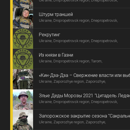
Ukraine, Dnipropetrovsk region, Dnepropetrovsk,
Штурм траншей
Ukraine, Dnipropetrovsk region, Dnepropetrovsk,
Рекрутинг
Ukraine, Dnipropetrovsk region, Dnepropetrovsk,
Из князи в Газни
Ukraine, Dnipropetrovsk region, Tarom,
«Кин-Дза-Дза – Свержение власти или вы
Ukraine, Zaporozhye region, Zaporozhye,
Злые Деды Морозы 2021 "Цитадель Ледя
Ukraine, Dnipropetrovsk region, Dnepropetrovsk,
Запорожское закрытие сезона "Сакральн
Ukraine, Zaporozhye region, Zaporozhye,