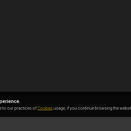
perience.
AIRSOFTER.WORLD © 2026
USER AGREEMENT
e to our practices of
Cookies
usage, if you continue browsing the websit