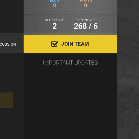
BLOG
PHOTO
0
0
ALL EVENTS
EXPERIENCE
2
268 / 6
JOIN TEAM
SCUSSION
IMPORTANT UPDATES