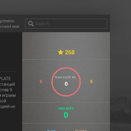
gistration
ssword reset
268
TEAM EVENT RATE
 PLATE
0
0
останций
слав 9.
м играем
рой
цией не
ORG RATE:
0