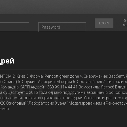
Re
LOGIN
Pa
рей
ANTOM 2. Киев 3. Форма: Pencott green zone 4. Снаряжение: Варбелт,
 (Олива) 5. Оружие: Ак-серия, М-серия 6. Состав: 6 чел 7. Тип ради
.Командир:КАРП Андрей +380 99 114 44 41 Заместиль: Ястреб Влади
 существует с 2015 года однако под другим названием в основно
льных полигонах и на приватках, последняя большая игра на кото
2020 Ожоговый "Лаборатории Хуаня" Моделированием и Реконструк
емся!