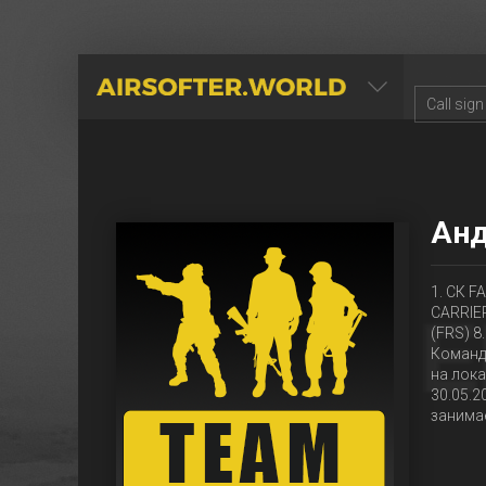
AIRSOFTER.WORLD
Анд
1. СК F
CARRIER
(FRS) 8
Команда
на лока
30.05.
занима