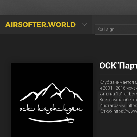
AIRSOFTER.WORLD
ОСК"Парт
Клуб занимается 
и 2001 - 2016 чеч
киты на 101 airbo
Вьетнам за обе сто
Инстаграмм : http
Ютюб: https://ww