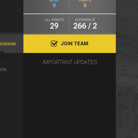
BLOG
PHOTO
0
0
ALL EVENTS
EXPERIENCE
29
266 / 2
JOIN TEAM
SCUSSION
IMPORTANT UPDATES
nts