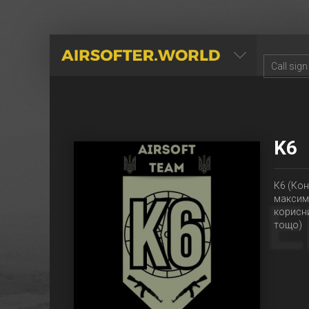
AIRSOFTER.WORLD
K6
К6 (Кон
максима
корисни
тощо)