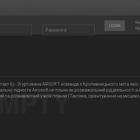
Re
LOGIN
Pa
такт 6) - Згуртована AIRSOFT команда з Кропивницького мета якої
льно піднести Airosoft не тільки як розважальний рід діяльності а 
й та розвиваючий у всіх планах (Тактика, орієнтування на місцево