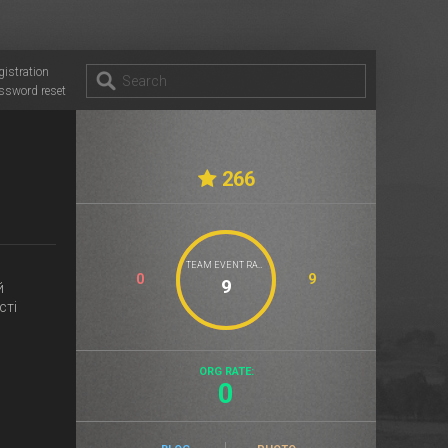
gistration
ssword reset
266
TEAM EVENT RATE
0
9
й
сті
ORG RATE:
0