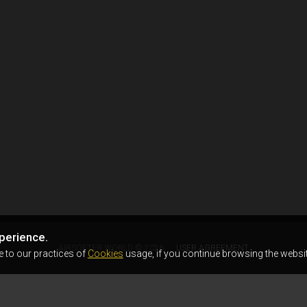
perience.
AIRSOFTER.WORLD © 2026
USER AGREEMENT
e to our practices of
Cookies
usage, if you continue browsing the websit