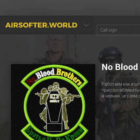
AIRSOFTER.WORLD
No Blood 
Работаем как и шт
приспосабливаться
и черная . играем 