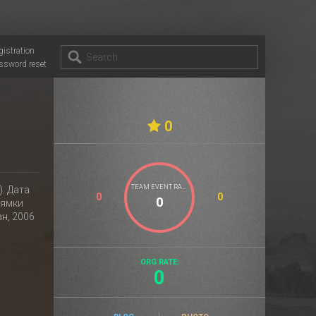
gistration
ssword reset
0
TEAM EVENT RATE
. Дата
0
0
рямки
ан, 2006
ORG RATE:
0