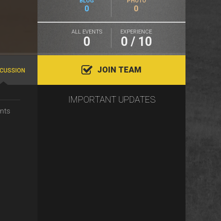
BLOG
PHOTO
0
0
ALL EVENTS
EXPERIENCE
0
0 / 10
JOIN TEAM
SCUSSION
IMPORTANT UPDATES
nts