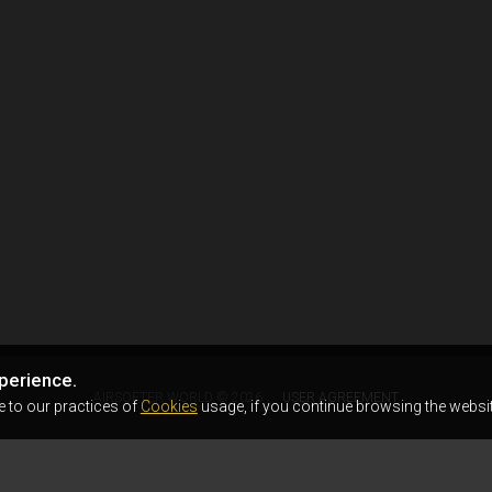
perience.
AIRSOFTER.WORLD © 2026
USER AGREEMENT
e to our practices of
Cookies
usage, if you continue browsing the websit