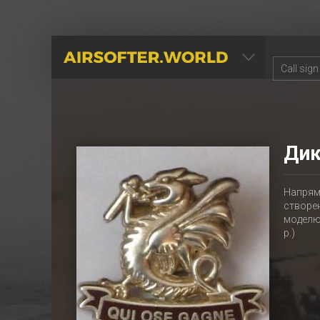
AIRSOFTER.WORLD
Дик
Напрямо
створен
моделюв
р.)