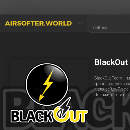
AIRSOFTER.WORLD
BlackOut
BlackOut Team — м
гравці тестують ек
після рейду. Плюс
Покажи, що ти не 