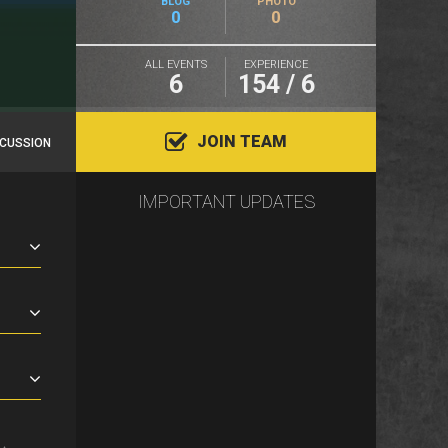
BLOG
PHOTO
0
0
ALL EVENTS
EXPERIENCE
6
154 / 6
JOIN TEAM
SCUSSION
IMPORTANT UPDATES