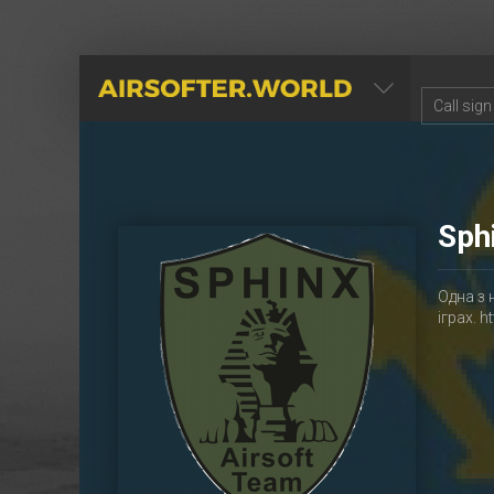
AIRSOFTER.WORLD
Sph
Одна з 
іграх. h