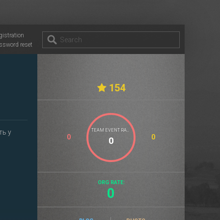
gistration
ssword reset
154
TEAM EVENT RATE
ть у
0
0
ORG RATE:
0