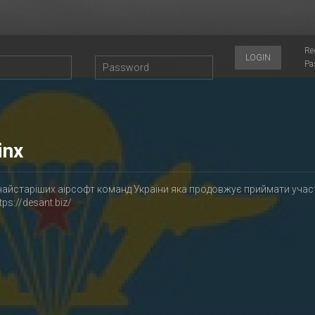
Re
LOGIN
Pa
inx
найстаріших аірсофт команд України яка продовжує приймати учас
ttps://desant.biz/