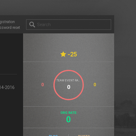
gistration
ssword reset
-25
TEAM EVENT RATE
0
0
14-2016
ORG RATE:
0