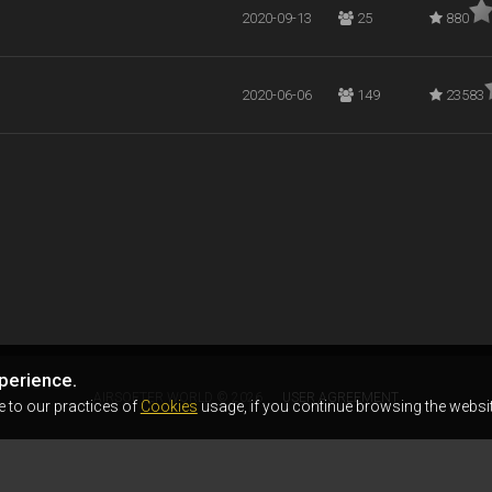
2020-09-13
25
880
2020-06-06
149
23583
perience.
AIRSOFTER.WORLD © 2026
USER AGREEMENT
e to our practices of
Cookies
usage, if you continue browsing the websit