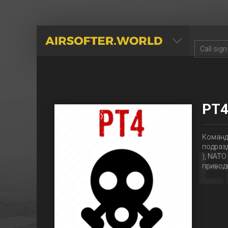
AIRSOFTER.WORLD
PT
Команд
подразд
), NATO
привод