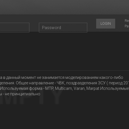
Re
LOGIN
Pa
4
а в данный момент не занимается моделированием какого-либо
еления. Общее направление - ЧВК, поздразделения ЗСУ ( период 20
 Используемая форма - MTP, Multicam, Varan, Marpat Используемые
ы - не принципиально