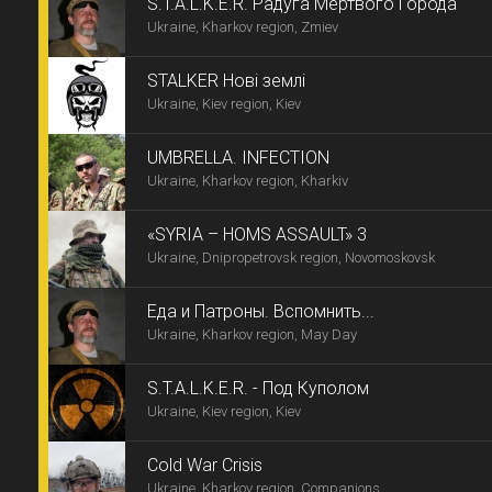
S.T.A.L.K.E.R. Радуга Мертвого Города
Ukraine, Kharkov region, Zmiev
STALKER Нові землі
Ukraine, Kiev region, Kiev
UMBRELLA. INFECTION
Ukraine, Kharkov region, Kharkiv
«SYRIA – HOMS ASSAULT» 3
Ukraine, Dnipropetrovsk region, Novomoskovsk
Еда и Патроны. Вспомнить...
Ukraine, Kharkov region, May Day
S.T.A.L.K.E.R. - Под Куполом
Ukraine, Kiev region, Kiev
Cold War Crisis
Ukraine, Kharkov region, Companions