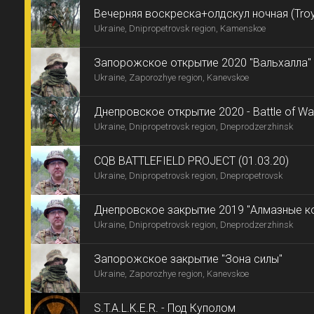
Вечерняя воскреска+олдскул ночная (Tro
Ukraine, Dnipropetrovsk region, Kamenskoe
Запорожское открытие 2020 "Вальхалла"
Ukraine, Zaporozhye region, Kanevskoe
Днепровское открытие 2020 - Battle of Wa
Ukraine, Dnipropetrovsk region, Dneprodzerzhinsk
CQB BATTLEFIELD PROJECT (01.03.20)
Ukraine, Dnipropetrovsk region, Dnepropetrovsk
Днепровское закрытие 2019 "Алмазные к
Ukraine, Dnipropetrovsk region, Dneprodzerzhinsk
Израилевича"
Запорожское закрытие "Зона силы"
Ukraine, Zaporozhye region, Kanevskoe
S.T.A.L.K.E.R. - Под Куполом