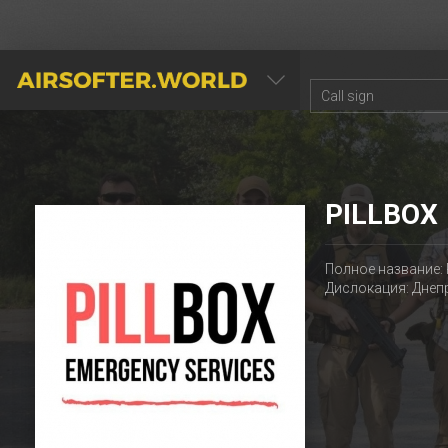
AIRSOFTER.WORLD
PILLBOX
Полное название: P
Дислокация: Днеп