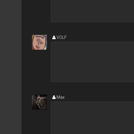
VOLF
Мах