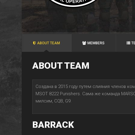
ABOUT TEAM
MEMBERS
T
ABOUT TEAM
Создана в 2015 году путем слияния членов 
MSOT 8222 Punishers. Сама же команда MARSOC
милсим, CQB, G9.
BARRACK