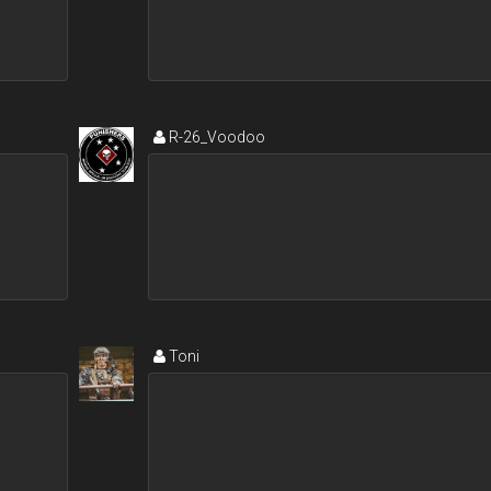
R-26_Voodoo
Toni