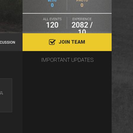
BLOG
PHOTO
0
0
ALL EVENTS
EXPERIENCE
120
2082 /
10
JOIN TEAM
SCUSSION
IMPORTANT UPDATES
д,