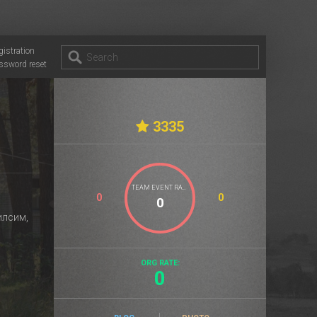
gistration
ssword reset
3335
TEAM EVENT RATE
0
0
илсим,
ORG RATE:
0