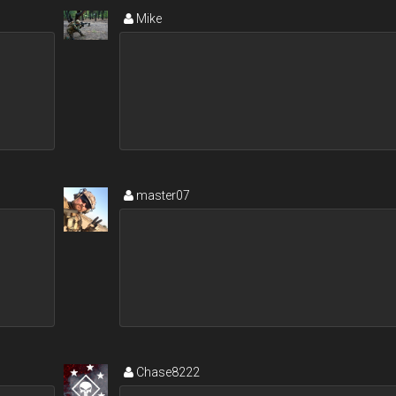
Mike
master07
Chase8222