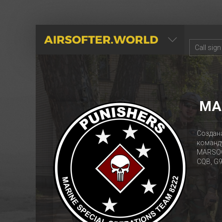
AIRSOFTER.WORLD
MA
Создан
команд
MARSOC 
CQB, G9