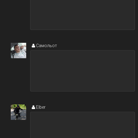
Самольот
Elber