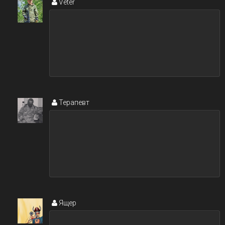
Veter
Терапевт
Ящер