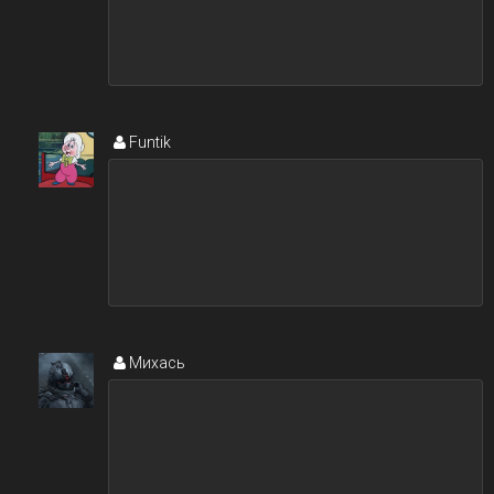
Funtik
Михась