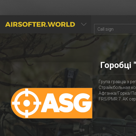
AIRSOFTER.WORLD
Горобці 
Група гравців з р
Страйкбольная ком
Афганка/Горка/Парт
FRS/PMR 7. АК се