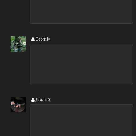
Серж.lv
Довгий