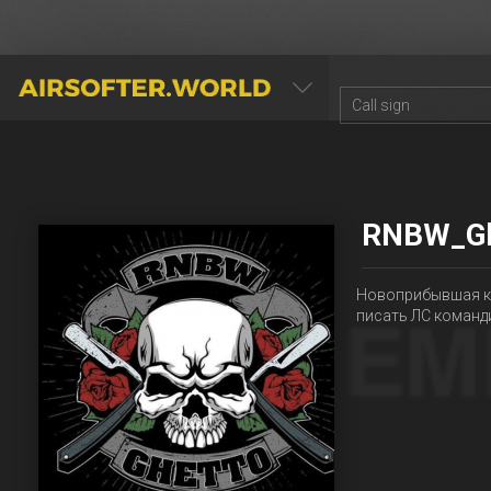
AIRSOFTER.WORLD
RNBW_Gh
Новоприбывшая ко
писать ЛС команди