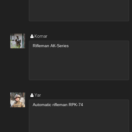
Komar
Yar