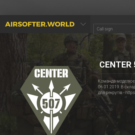
AIRSOFTER.WORLD
CENTER 
Команда моделює 
06.01.2019. В скла
для рекрутів - htt