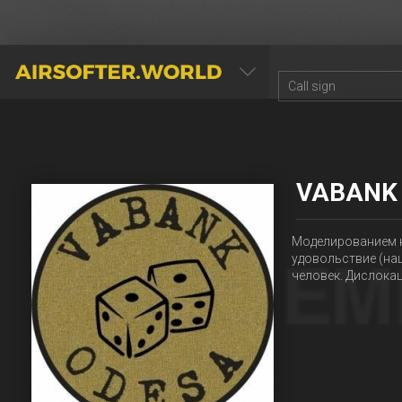
AIRSOFTER.WORLD
VABANK
Моделированием н
удовольствие (наши
человек. Дислокац