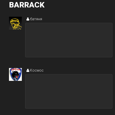
BARRACK
батяня
Космос