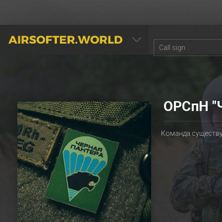
AIRSOFTER.WORLD
ОРСпН "Ч
Команда существуе