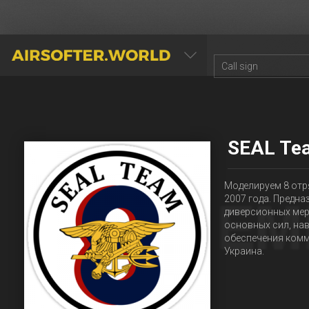
AIRSOFTER.WORLD
SEAL Te
Моделируем 8 отр
2007 года. Предна
диверсионных мер
основных сил, на
обеспечения комму
Украина.