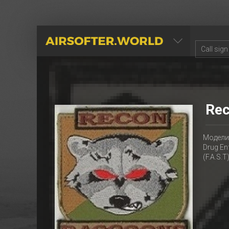
AIRSOFTER.WORLD
Rec
Моделир
Drug En
(F.A.S.T)