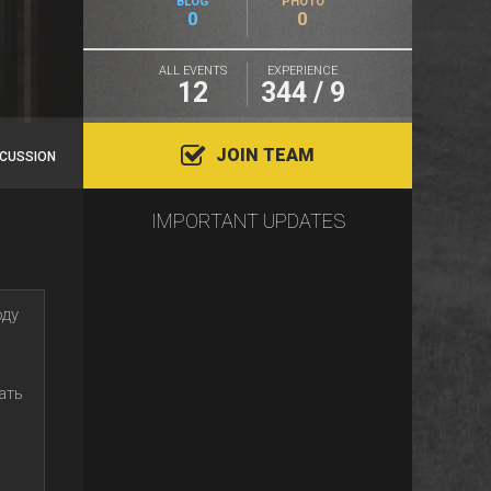
BLOG
PHOTO
0
0
ALL EVENTS
EXPERIENCE
12
344 / 9
JOIN TEAM
SCUSSION
IMPORTANT UPDATES
оду
ать