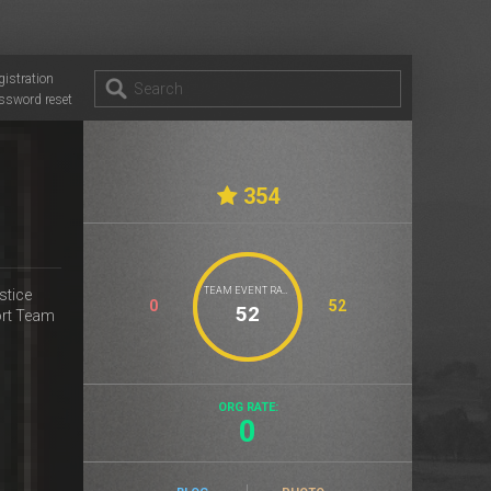
gistration
ssword reset
354
TEAM EVENT RATE
stice
0
52
ort Team
ORG RATE:
0