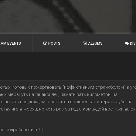
EAM EVENTS
POSTS
ALBUMS
DI
ротых, готовых пожертвовать "иффиктивным страйкболом" в уг
вых мерзнуть на "анаконде", наматывать километры на
, шастать под дождем в лесах на воскресках и терять зубы на
тву игр в месяц, но хоть раз за год с командой всё-таки выех
все подробности в ЛС.