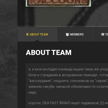
ABOUT TEAM
MEMBERS
T
ABOUT TEAM
я, и моя молодая команда ищем таких же упо
боли и страдания в антуражном прикиде. гото
"вассердаме", педулить союзников на "сирии"
зимнем сикуби. никакой обязаловки по количес
надо.
короче, DEA FAST BRAVO ищет падаванов )))) 