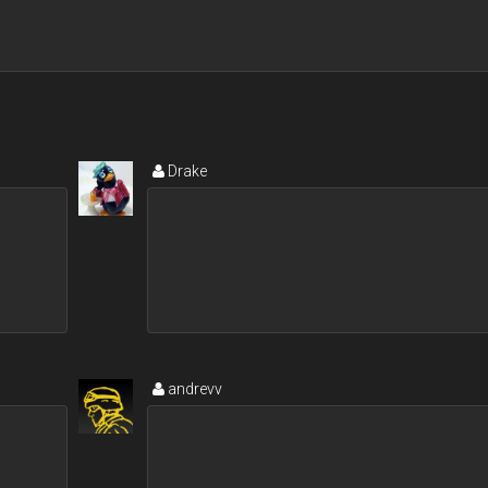
Drake
andrevv