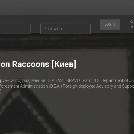
Re
LOGIN
Pa
on Raccoons [Киев]
уемое подразделение: DEA FAST BRAVO Team [U.S. Department of Ju
forcement Administration (D.E.A.) Foreign-deployed Advisory and Supp
]