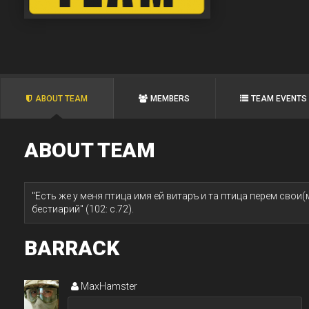
ABOUT TEAM
MEMBERS
TEAM EVENTS
ABOUT TEAM
"Есть же у меня птица имя ей витаръ и та птица перем свои(м
бестиарий" (102: c.72).
BARRACK
MaxHamster