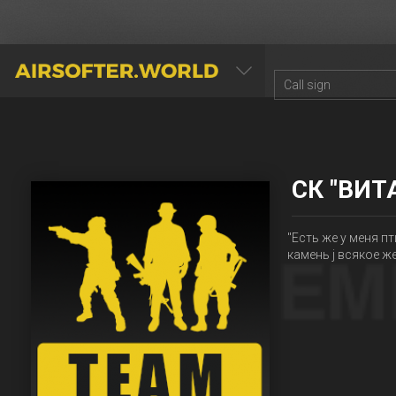
AIRSOFTER.WORLD
СК "ВИТ
"Есть же у меня пт
камень j всякое же