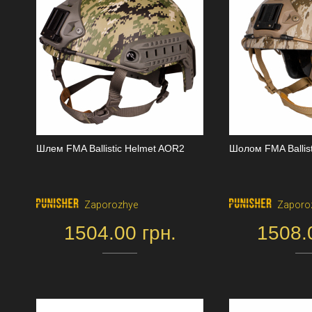
Шлем FMA Ballistic Helmet AOR2
Шолом FMA Ballis
Zaporozhye
Zaporo
1504.00 грн.
1508.