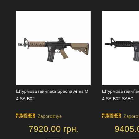
Штурмова гвинтівка Specna Arms M
Штурмова гвинтів
4 SA-B02
4 SA-B02 SAEC
Zaporozhye
Zaporo
7920.00 грн.
9405.