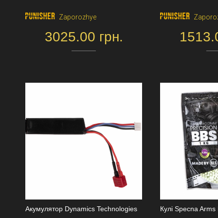
Zaporozhye
Zaporo
3025.00 грн.
1513.
Акумулятор Dynamics Technologies
Кулі Specna Arms 