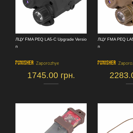
ЛЦУ FMA PEQ LA5-C Upgrade Versio
ЛЦУ FMA PEQ LA5
n
n
Zaporozhye
Zaporo
1745.00 грн.
2283.