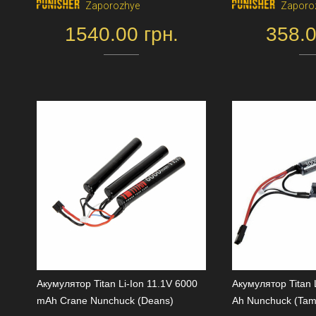
Zaporozhye
Zaporo
1540.00 грн.
358.0
Акумулятор Titan Li-Ion 11.1V 6000
Акумулятор Titan 
mAh Crane Nunchuck (Deans)
Ah Nunchuck (Tam