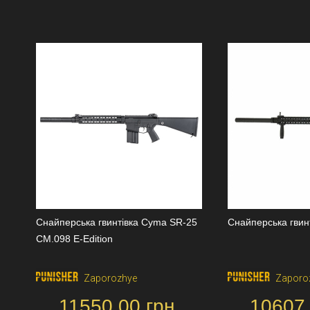
Снайперська гвинтівка Cyma SR-25
Снайперська гвин
CM.098 E-Edition
Zaporozhye
Zaporo
11550.00 грн.
10607.