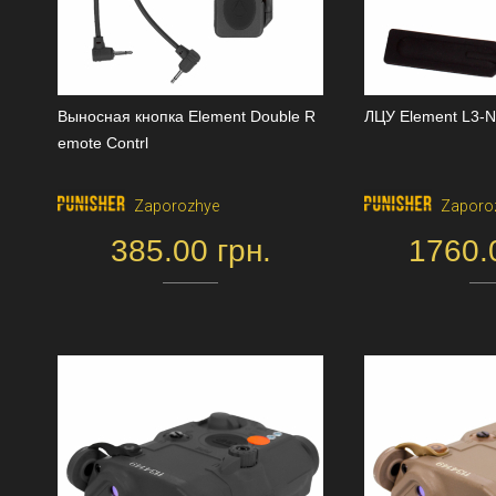
Выносная кнопка Element Double R
ЛЦУ Element L3-
emote Contrl
Zaporozhye
Zaporo
385.00 грн.
1760.