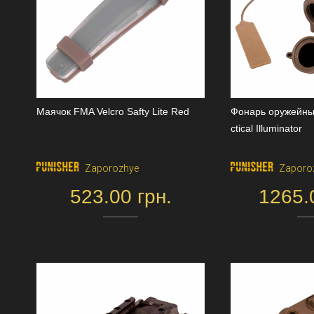
Маячок FMA Velcro Safty Lite Red
Фонарь оружейны
ctical Illuminator
Zaporozhye
Zaporo
523.00 грн.
1265.