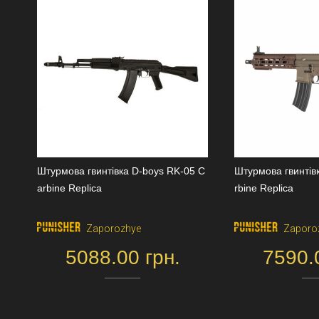
Штурмова гвинтівка D-boys RK-05 C
Штурмова гвинтів
arbine Replica
rbine Replica
Zaporozhye
Zaporo
5088.00 грн.
7590.