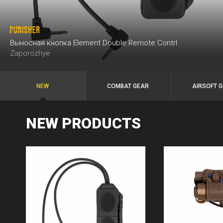
Выносная кнопка Element Double Remote Contrl
Zaporozhye
NEW
COMBAT GEAR
AIRSOFT 
NEW PRODUCTS