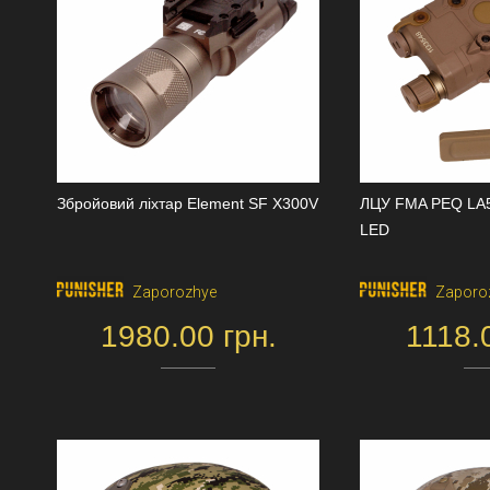
Збройовий ліхтар Element SF X300V
ЛЦУ FMA PEQ LA5
LED
Zaporozhye
Zaporo
1980.00 грн.
1118.