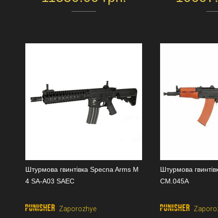
Штурмова гвинтівка Specna Arms M
Штурмова гвинті
4 SA-A03 SAEC
CM.045A
Zaporozhye
Zaporo