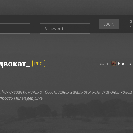
Re
LOGIN
Pa
двокат_
Team :
Fans o
PRO