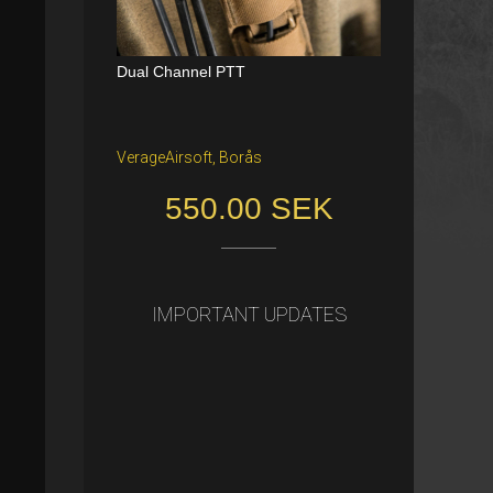
Dual Channel PTT
Katana Battle Belt / Color: Ranger Gr
een / Size: M/S
VerageAirsoft, Borås
Freiburg im Breisgau
550.00 SEK
40.00 €
IMPORTANT UPDATES