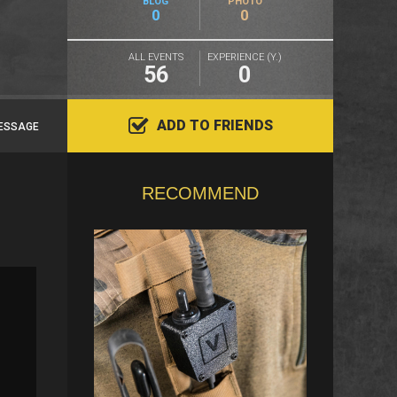
BLOG
PHOTO
0
0
ALL EVENTS
EXPERIENCE (Y.)
56
0
ADD TO FRIENDS
ESSAGE
RECOMMEND