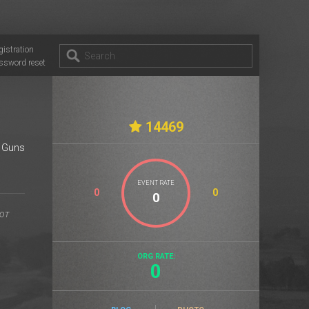
gistration
ssword reset
14469
f Guns
EVENT RATE
0
0
ORG RATE:
0