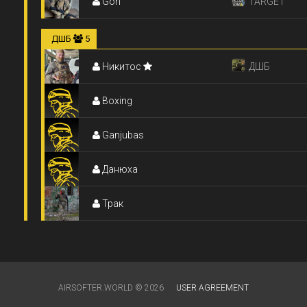
Gon
TARGET
ДШБ
5
Никитос
ДШБ
Boxing
Ganjubas
Данюха
Трак
AIRSOFTER.WORLD © 2026
USER AGREEMENT