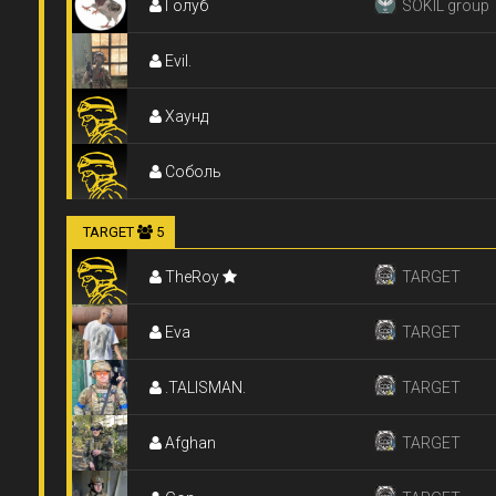
Голуб
SOKIL group
Evil.
Хаунд
Соболь
TARGET
5
TheRoy
TARGET
Eva
TARGET
.TALISMAN.
TARGET
Afghan
TARGET