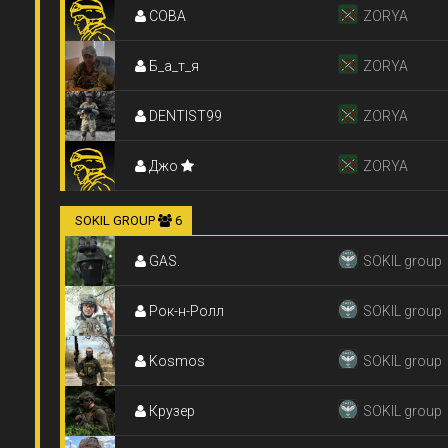
COBA
ZORYA
Б_а_т_я
ZORYA
DENTIST99
ZORYA
Джо
ZORYA
SOKIL GROUP
6
GAS.
SOKIL group
Рок-н-Ролл
SOKIL group
Kosmos
SOKIL group
Крузер
SOKIL group