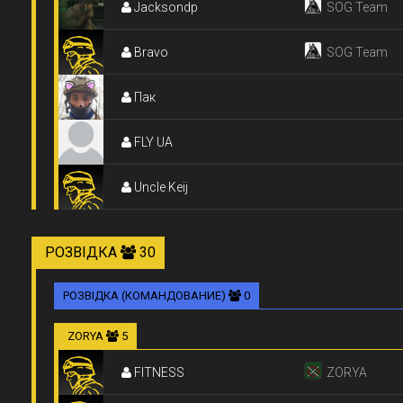
Jacksondp
SOG Team
Bravo
SOG Team
Пак
FLY UA
Uncle Keij
РОЗВІДКА
30
РОЗВІДКА (КОМАНДОВАНИЕ)
0
ZORYA
5
FITNESS
ZORYA