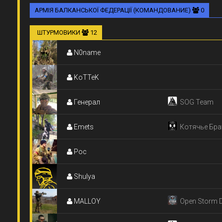
АРМІЯ БАЛКАНСЬКОЇ ФЕДЕРАЦІЇ (КОМАНДОВАНИЕ)
0
ШТУРМОВИКИ
12
N0name
KoTTeK
Генерал
SOG Team
Emets
Котячье Бра
Рос
Shulya
MALLOY
Open Storm 