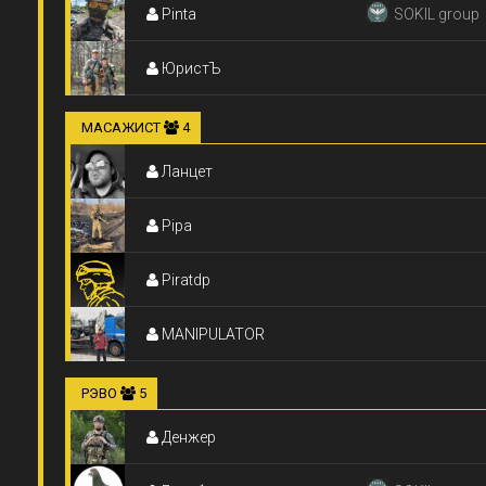
Pinta
SOKIL group
ЮристЪ
МАСАЖИСТ
4
Ланцет
Pipa
Piratdp
MANIPULATOR
РЭВО
5
Денжер