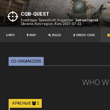
CQB-QUEST
Event type: SpeedSoft, Organizer:
ЗайчукСергей
Ukraine, Kiev region, Kiev, 2021-07-22
INFO
MAP
RULES
DRESS-CODE
CO-ORGANIZERS
WHO WI
КРАСНЫЕ
2