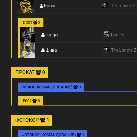
Кроха
ЖИТОМИР)
The Loners Z
(Житомир)
D001
2
Junger
Loners
Шива
The Loners Z
(Житомир)
ПРОКАТ
0
ПРОКАТ (КОМАНДОВАНИЕ)
0
P001
0
ФОТОКОР
1
ФОТОКОР (КОМАНДОВАНИЕ)
1