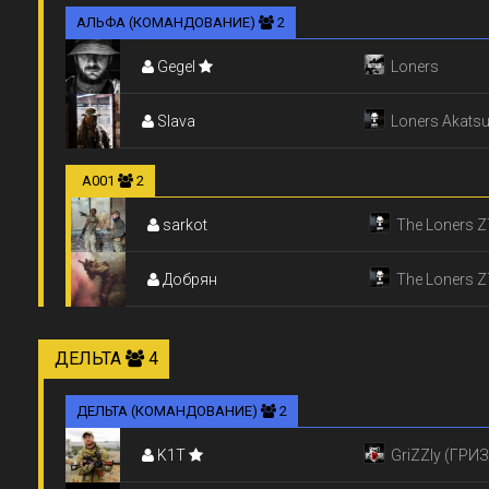
АЛЬФА (КОМАНДОВАНИЕ)
2
Gegel
Loners
Slava
Loners Akatsu
А001
2
sarkot
The Loners Z
Добрян
(Житомир)
The Loners Z
(Житомир)
ДЕЛЬТА
4
ДЕЛЬТА (КОМАНДОВАНИЕ)
2
K1T
GriZZly (ГРИ