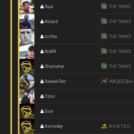
Яша
THE TANKS
Alisard
THE TANKS
soYka
THE TANKS
WaRR
THE TANKS
Shumaher
THE TANKS
Хижий Лис
×МЕДОЕДЫ×
Ozon
Svor
Asmodey
W.A.N.T.E.D