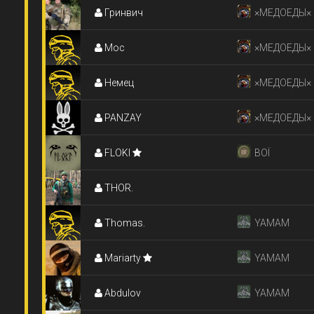
Гринвич
×МЕДОЕДЫ×
Moc
×МЕДОЕДЫ×
Немец
×МЕДОЕДЫ×
PANZAY
×МЕДОЕДЫ×
FLОKI
ВОЇ
THOR.
Thomas.
YAMAM
Mariarty
YAMAM
Abdulov
YAMAM