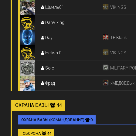
Шмель01
VIKINGS
DanViking
Day
TF Black
Hellish D
VIKINGS
Solo
MILITARY PO
Фред
×МЕДОЕДЫ×
ОХРАНА БАЗЫ
44
ОХРАНА БАЗЫ (КОМАНДОВАНИЕ)
0
ОБОРОНА
44