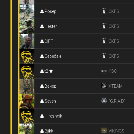
Рокер
СКГБ
Hester
СКГБ
DIFF
СКГБ
Серебан
СКГБ
t2
KSC
Венед
XTEAM
Seven
"G.R.A.D."
Hireshnik
Bjikk
VIKINGS