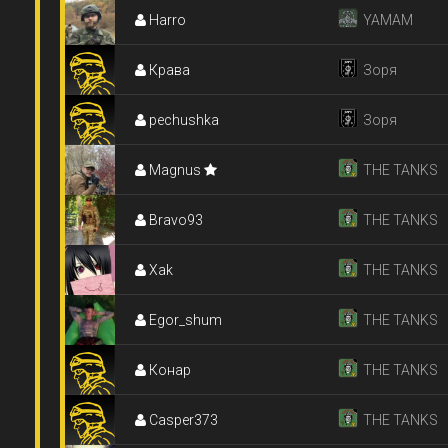
Harro
YAMAM
Крава
Зоря
pechushka
Зоря
Magnus
THE TANKS
Bravo93
THE TANKS
Xak
THE TANKS
Egor_shum
THE TANKS
Конар
THE TANKS
Casper373
THE TANKS