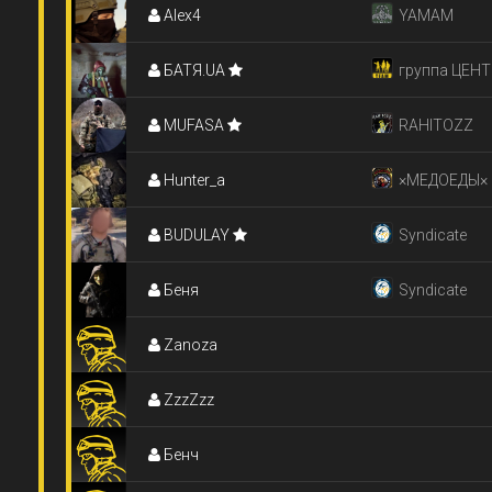
Alex4
YAMAM
БАТЯ.UA
группа ЦЕН
MUFASA
RAHITOZZ
Hunter_a
×МЕДОЕДЫ×
BUDULAY
Syndicate
Беня
Syndicate
Zanoza
ZzzZzz
Бенч