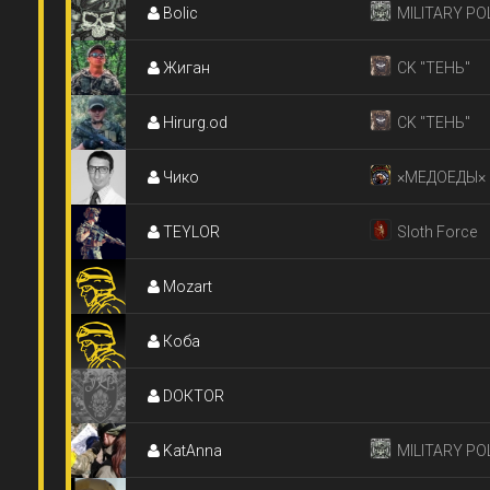
Bolic
MILITARY PO
Жиган
СK "ТЕНЬ"
Hirurg.od
СK "ТЕНЬ"
Чико
×МЕДОЕДЫ×
TEYLOR
Sloth Force
Mozart
Коба
DOКTOR
KatAnna
MILITARY PO