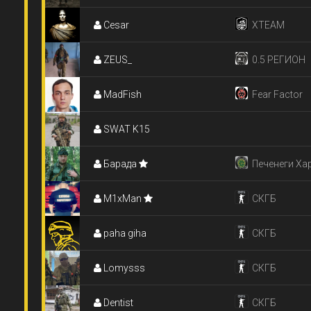
Cesar
XTEAM
ZEUS_
0.5 РЕГИОН
MadFish
Fear Factor
SWAT K15
Барада
Печенеги Ха
M1xMan
СКГБ
paha giha
СКГБ
Lomysss
СКГБ
Dentist
СКГБ