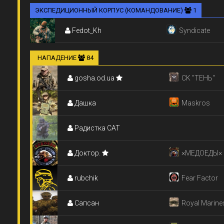
ЭКСПЕДИЦИОННЫЙ КОРПУС (КОМАНДОВАНИЕ)
1
Fedot_Kh
Syndicate
НАПАДЕНИЕ
84
gosha.od.ua
СK "ТЕНЬ"
Дашка
Maskros
Радистка CAT
Доктор.
×МЕДОЕДЫ×
rubchik
Fear Factor
Сапсан
Royal Marine