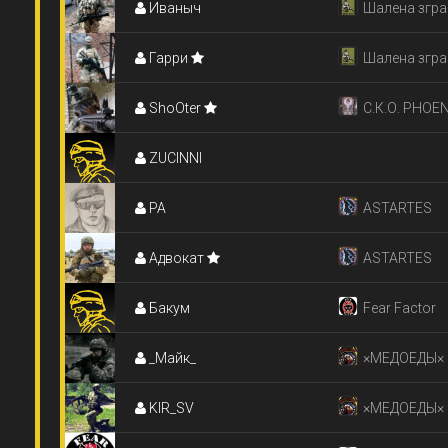
Иваныч
Commando
Шалена згра
Гарри
Шалена згра
ShoOter
С.К.О. PHOEN
ZUCINNI
РА
ASTARTES
Адвокат
ASTARTES
Бакум
Fear Factor
_Майк_
×МЕДОЕДЫ×
KIR_SV
×МЕДОЕДЫ×