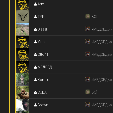
Artx
ТУР
ВОЇ
Diesel
×МЕДОЕДЫ×
Утюг
×МЕДОЕДЫ×
Otto41
×МЕДОЕДЫ×
МЕДОЕД
Komers
×МЕДОЕДЫ×
CUBA
ВОЇ
Brown
×МЕДОЕДЫ×