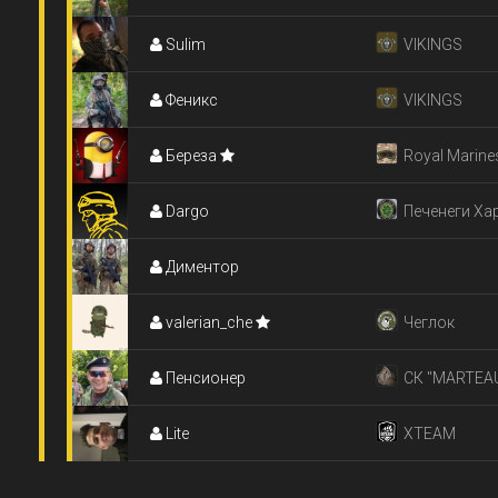
Sulim
VIKINGS
Феникс
VIKINGS
Береза
Royal Marine
Dargo
Commando
Печенеги Ха
Диментор
valerian_che
Чеглок
Пенсионер
СК "MARTEA
Lite
XTEAM