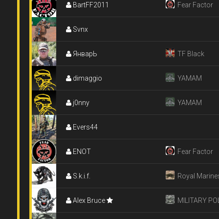
BartFF2011
Fear Factor
Svnx
ЯнварЬ
TF Black
dimaggio
YAMAM
j0nny
YAMAM
Evers44
ENOT
Fear Factor
S.k.i.f.
Royal Marine
Alex Bruce
Commando
MILITARY PO