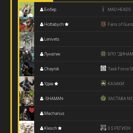
Бобер
MAD HEADS
Hottabych
Fans of Gun
Lenivets
Лунатик
ВПО "ДИНАМ
Chaynik
Task Force 
Удав
КАЗАКИ
-SHAMAN-
ЗАСТАВА N3
Macharius
Klesch
0.5 РЕГИОН