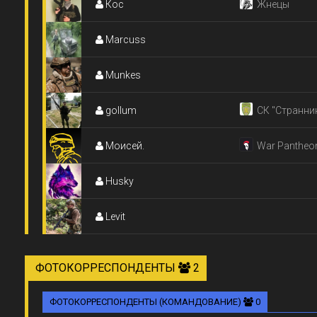
Кос
Жнецы
Marcuss
Munkes
gollum
СК "Странни
Моисей.
War Pantheo
Husky
Levit
ФОТОКОРРЕСПОНДЕНТЫ
2
ФОТОКОРРЕСПОНДЕНТЫ (КОМАНДОВАНИЕ)
0