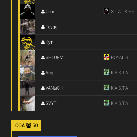
Сеня
S.T.A.L.K.E.R.
Tayga
Кут
SHTURM
ROYAL`S
Aug
К.A.S.T.A
VANыCH
К.A.S.T.A
SVYT
К.A.S.T.A
СОА
50