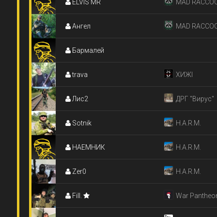
ELVIS MR
MAD RACCO
Ангел
MAD RACCO
Бармалей
travа
ХИЖІ
Лис2
ДРГ "Вирус"
Sotnik
H.A.R.M.
НАЕМНИК
H.A.R.M.
Zer0
H.A.R.M.
Fill.
War Pantheo