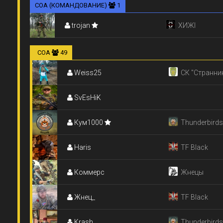
СОА (КОМАНДОВАНИЕ)
1
trojan
ХИЖІ
СОА
49
Weiss25
СК "Странни
SvEsHiK
Кум1000
Thunderbirds
Haris
TF Black
Коммерс
Жнецы
Жнец_
TF Black
Krash
Thunderbirds