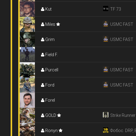
Kut
TF 73
Miles
USMC FAST
Grim
USMC FAST
Field F.
Purcell
USMC FAST
Ford
USMC FAST
Forel
GOLD
Strike Runner
Ronyn
Фобос. DRP, B