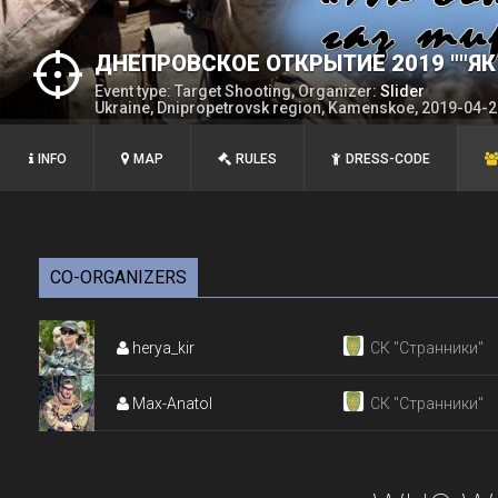
ДНЕПРОВСКОЕ ОТКРЫТИЕ 2019 ""ЯК 
Event type: Target Shooting, Organizer:
Slider
Ukraine, Dnipropetrovsk region, Kamenskoe, 2019-04-
INFO
MAP
RULES
DRESS-CODE
CO-ORGANIZERS
herya_kir
СК "Странники"
Max-Anatol
СК "Странники"