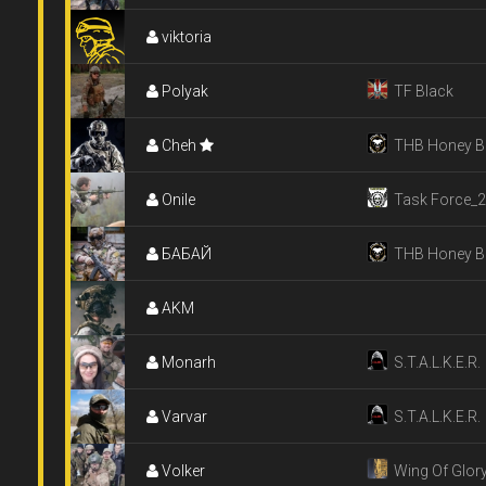
viktoria
Polyak
TF Black
Cheh
THB Honey B
Onile
Task Force_
БАБАЙ
THB Honey B
AKM
Monarh
S.T.A.L.K.E.R.
Varvar
S.T.A.L.K.E.R.
Volker
Wing Of Glor