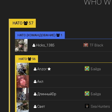
WHO WI
НАТО
57
НАТО (КОМАНДОВАНИЕ)
1
Hicks_1385
TF Black
НАТО
56
Anzor
Байда
Акл
ДлинныйDp
Байда
Свет
Sea Hunters