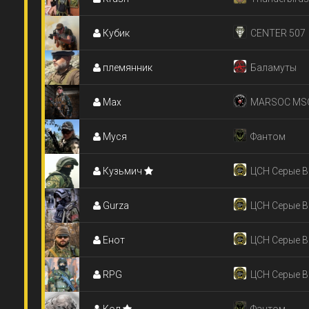
Кубик
CENTER 507
племянник
Баламуты
Мах
MARSOC MSO
Муся
Punishers
Фантом
Кузьмич
ЦСН Серые 
Gurza
ЦСН Серые 
Енот
ЦСН Серые 
RPG
ЦСН Серые 