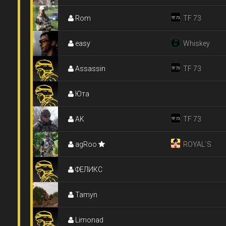
Rom
TF 73
easy
Whiskey
Assassin
TF 73
Юта
AK
TF 73
agRoo
ROYAL`S
ФЕЛИКС
Tamyn
Limonad