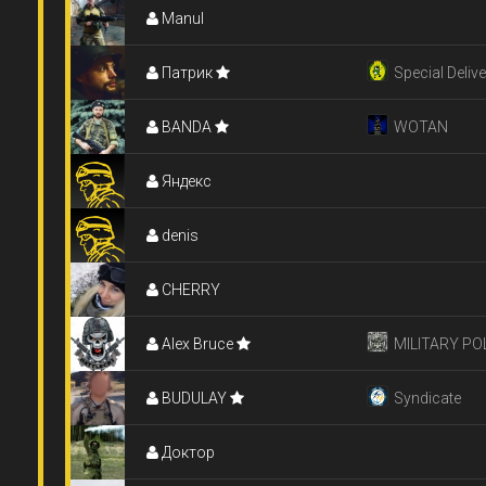
Manul
Патрик
Special Delive
BANDA
WOTAN
Яндекс
denis
CHERRY
Alex Bruce
MILITARY PO
BUDULAY
Syndicate
Доктор