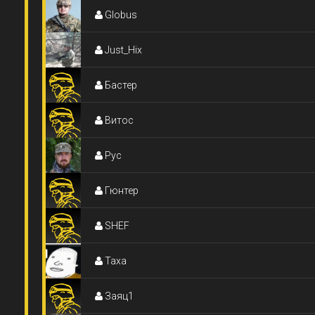
Globus
Just_Hix
Бастер
Витос
Рус
Гюнтер
SHEF
Taxa
Заяц1