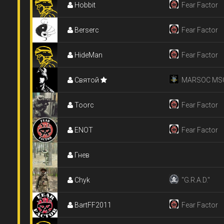
Hobbit
Fear Factor
Berserc
Fear Factor
HideMan
Fear Factor
Святой
MARSOC MSO
Toorc
Fear Factor
ENOT
Fear Factor
Гнев
Chyk
"G.R.A.D."
BartFF2011
Fear Factor