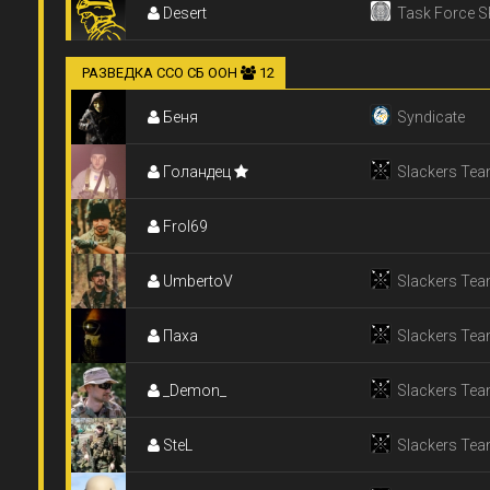
Desert
Task Force 
РАЗВЕДКА ССО СБ ООН
12
Беня
Syndicate
Голандец
Slackers Tea
Frol69
UmbertoV
Slackers Tea
Паха
Slackers Tea
_Demon_
Slackers Tea
SteL
Slackers Tea