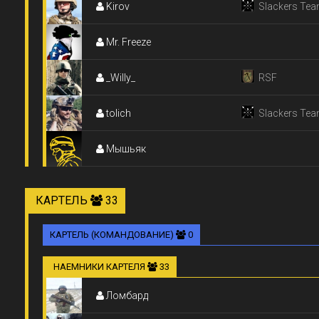
Kirov
Slackers Tea
Mr. Freeze
_Willy_
RSF
tolich
Slackers Tea
Мышьяк
КАРТЕЛЬ
33
КАРТЕЛЬ (КОМАНДОВАНИЕ)
0
НАЕМНИКИ КАРТЕЛЯ
33
Ломбард