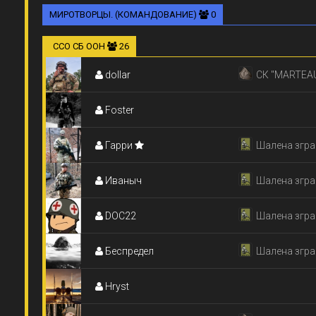
МИРОТВОРЦЫ. (КОМАНДОВАНИЕ)
0
ССО СБ ООН
26
dollar
СК "MARTEA
Foster
Гарри
Шалена згра
Иваныч
Шалена згра
DOC22
Шалена згра
Беспредел
Шалена згра
Hryst