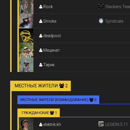
Rock
Slackers Tea
Smoke
Syndicate
deadpool
Меценат
Тарик
МЕСТНЫЕ ЖИТЕЛИ
2
МЕСТНЫЕ ЖИТЕЛИ (КОМАНДОВАНИЕ)
0
ГРАЖДАНСКИЕ
1
elektrik.kh
LEGION 5.11