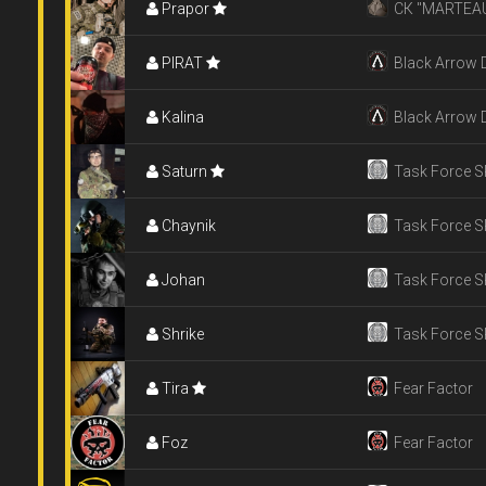
Prapor
СК "MARTEA
PIRAT
Black Arrow 
Kalina
Black Arrow 
Saturn
Task Force 
Chaynik
Task Force 
Johan
Task Force 
Shrike
Task Force 
Tira
Fear Factor
Foz
Fear Factor