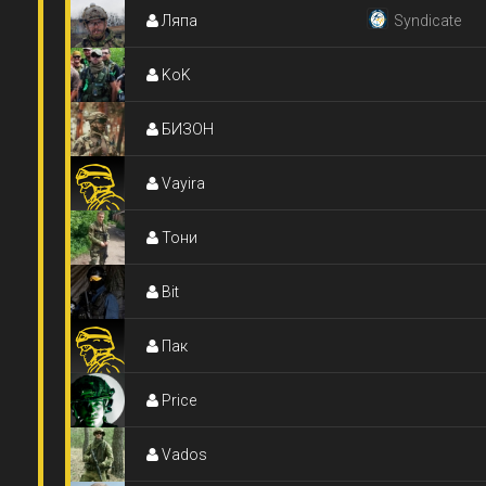
Ляпа
Syndicate
KoK
БИЗОН
Vayira
Тони
Bit
Пак
Price
Vados