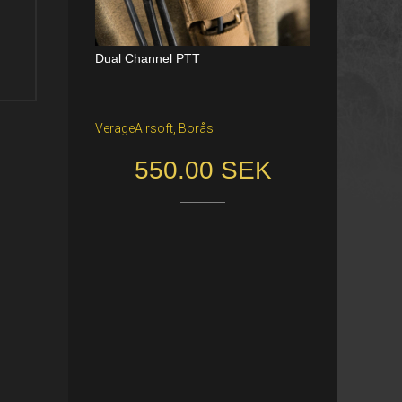
Dual Channel PTT
Katana Battle Belt / Color: Ranger Gr
een / Size: M/S
VerageAirsoft, Borås
Freiburg im Breisgau
550.00 SEK
40.00 €