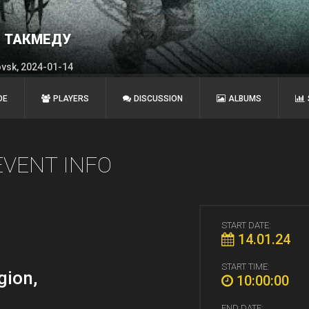
И ТАКМЕДУ
ovsk, 2024-01-14
DE
PLAYERS
DISCUSSION
ALBUMS
EVENT INFO
START DATE:
14.01.24
START TIME:
gion,
10:00:00
END DATE: