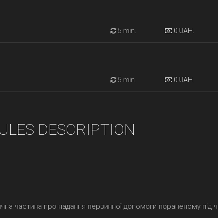
5 min.
0 UAH.
5 min.
0 UAH.
ULES DESCRIPTION
ична частина про надання первинної допомоги пораненому під 