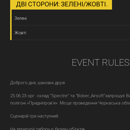
ДВІ СТОРОНИ: ЗЕЛЕНІ/ЖОВТІ.
Зелені
Жовті
EVENT RULES
Доброго дня, шановні друзі.
25.06.23 орг. склад “Spectre” та “Bober_Airsoft”запрошує 
полігоні «Придніпровʼя». Місце проведення Черкаська обл
Сценарій гри наступний:
На території табору є безліч об'єктів.