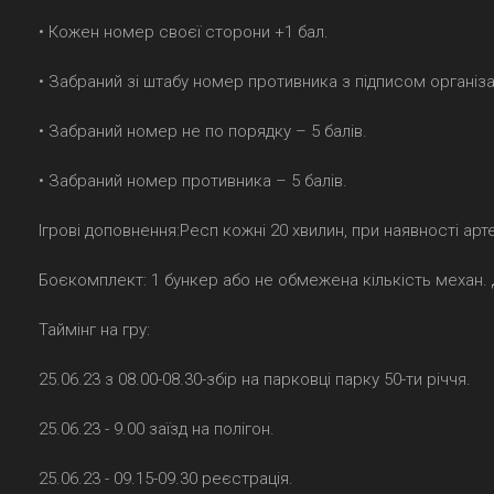
• Кожен номер своєї сторони +1 бал.
• Забраний зі штабу номер противника з підписом організа
• Забраний номер не по порядку – 5 балів.
• Забраний номер противника – 5 балів.
Ігрові доповнення:Респ кожні 20 хвилин, при наявності арт
Боєкомплект: 1 бункер або не обмежена кількість механ.
Таймінг на гру:
25.06.23 з 08.00-08.30-збір на парковці парку 50-ти річчя.
25.06.23 - 9.00 заїзд на полігон.
25.06.23 - 09.15-09.30 реєстрація.